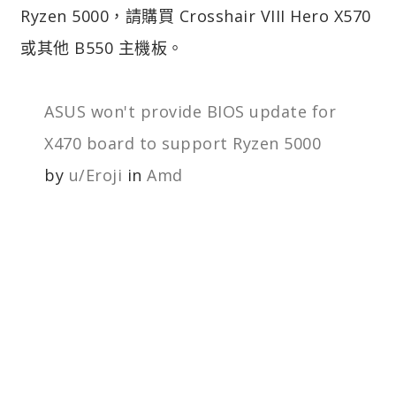
Ryzen 5000，請購買 Crosshair VIII Hero X570
或其他 B550 主機板。
ASUS won't provide BIOS update for
X470 board to support Ryzen 5000
by
u/Eroji
in
Amd