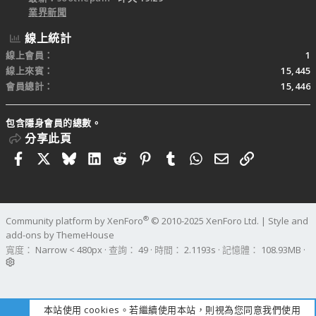
業界新聞
線上統計
線上會員
1
線上來賓
15,445
會員總計
15,446
包含隱身會員的總數。
分享此頁
Facebook
X
Bluesky
LinkedIn
Reddit
Pinterest
Tumblr
WhatsApp
電子郵件
連結
®
Community platform by XenForo
© 2010-2025 XenForo Ltd.
|
Style and
add-ons by ThemeHouse
寬度
查詢
49
時間
2.1193s
記憶體
108.93MB
本站使用 cookies。若繼續使用本站，則視為您同意我們使用