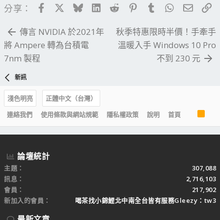
Facebook
X
Bluesky
LinkedIn
Reddit
Pinterest
Tumblr
WhatsApp
電子郵
連
分享：
傳言 NVIDIA 於2021年
秋季特惠限時半價！手牽手
將 Ampere 轉為台積電
溫暖入手 Windows 10 Pro
7nm 製程
不到 230 元
新訊
淺色明亮
正體中文（台灣）
R
連絡我們
使用條款與網站規範
隱私權政策
說明
首頁
S
S
論壇統計
主題
307,088
訊息
2,716,103
會員
217,902
新加入的會員
喝茶找小錦鯉北中南全台皆有服務Gleezy：tw3
最新文章