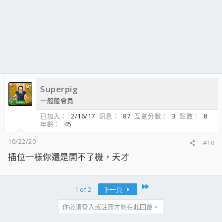
Superpig
一般般會員
已加入
2/16/17
訊息
87
互動分數
3
點數
8
年齡
45
10/22/20
#10
插位一樣你還是開不了機，天才
Last
1 of 2
下一頁
你必須登入或註冊才能在此回覆。