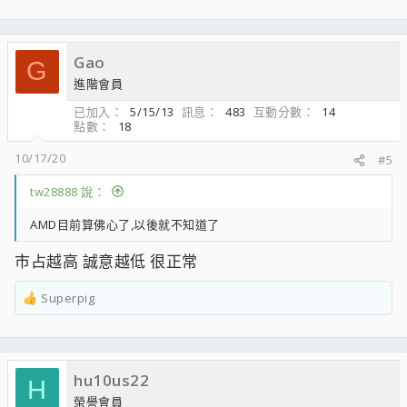
Gao
G
進階會員
已加入
5/15/13
訊息
483
互動分數
14
點數
18
10/17/20
#5
tw28888 說：
AMD目前算佛心了,以後就不知道了
市占越高 誠意越低 很正常
Superpig
R
e
a
c
hu10us22
t
H
i
榮譽會員