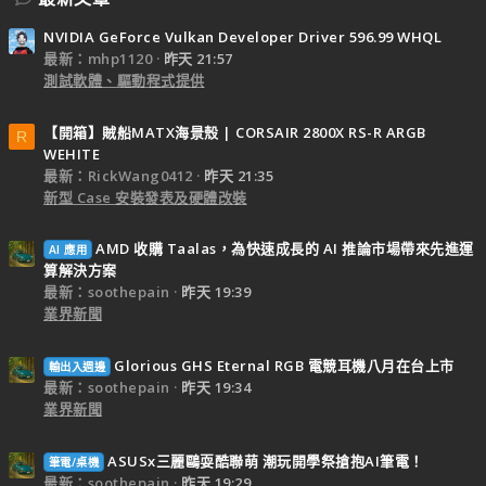
NVIDIA GeForce Vulkan Developer Driver 596.99 WHQL
最新：mhp1120
昨天 21:57
測試軟體、驅動程式提供
【開箱】賊船MATX海景殼 | CORSAIR 2800X RS-R ARGB
R
WEHITE
最新：RickWang0412
昨天 21:35
新型 Case 安裝發表及硬體改裝
AMD 收購 Taalas，為快速成長的 AI 推論市場帶來先進運
AI 應用
算解決方案
最新：soothepain
昨天 19:39
業界新聞
Glorious GHS Eternal RGB 電競耳機八月在台上市
輸出入週邊
最新：soothepain
昨天 19:34
業界新聞
ASUSx三麗鷗耍酷聯萌 潮玩開學祭搶抱AI筆電！
筆電/桌機
最新：soothepain
昨天 19:29