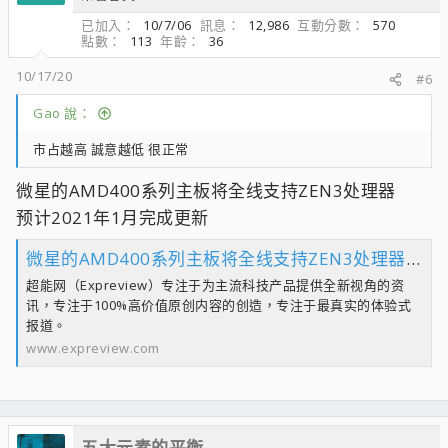
o
已加入
10/7/06
訊息
12,986
互動分數
570
n
點數
113
年齡
36
s
：
10/17/20
#6
Gao 說：
市占越高 誠意越低 很正常
微星的AMD400系列主板将全线支持ZEN3处理器
预计2021年1月完成更新
微星的AMD400系列主板将全线支持ZEN3处理器：预计2021年1月完成更新 - 超能网
超能网（Expreview）专注于为主流科技产品提供全新视角的资
讯，专注于100%高价值原创内容的创造，专注于最真实的体验式
报道。
www.expreview.com
五大元素的平衡