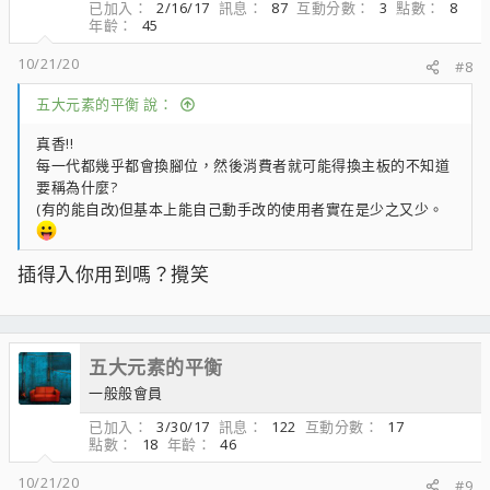
已加入
2/16/17
訊息
87
互動分數
3
點數
8
n
年齡
45
s
：
10/21/20
#8
五大元素的平衡 說：
真香!!
每一代都幾乎都會換腳位，然後消費者就可能得換主板的不知道
要稱為什麼?
(有的能自改)但基本上能自己動手改的使用者實在是少之又少。
插得入你用到嗎？攪笑
五大元素的平衡
一般般會員
已加入
3/30/17
訊息
122
互動分數
17
點數
18
年齡
46
10/21/20
#9