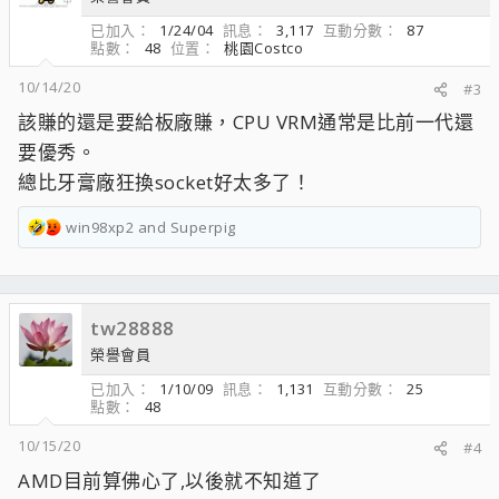
已加入
1/24/04
訊息
3,117
互動分數
87
點數
48
位置
桃園Costco
10/14/20
#3
該賺的還是要給板廠賺，CPU VRM通常是比前一代還
要優秀。
總比牙膏廠狂換socket好太多了！
win98xp2
and
Superpig
R
e
a
c
tw28888
t
i
榮譽會員
o
已加入
1/10/09
訊息
1,131
互動分數
25
n
點數
48
s
：
10/15/20
#4
AMD目前算佛心了,以後就不知道了