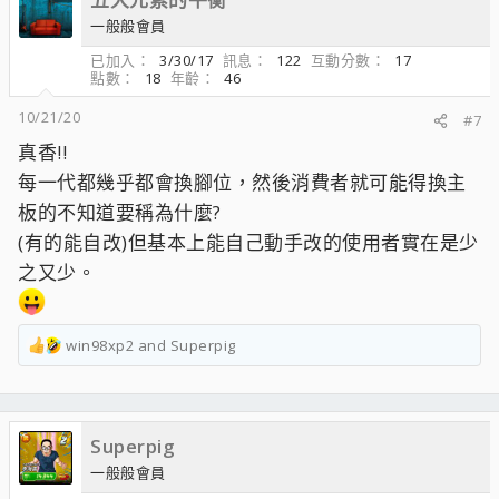
一般般會員
已加入
3/30/17
訊息
122
互動分數
17
點數
18
年齡
46
10/21/20
#7
真香!!
每一代都幾乎都會換腳位，然後消費者就可能得換主
板的不知道要稱為什麼?
(有的能自改)但基本上能自己動手改的使用者實在是少
之又少。
win98xp2
and
Superpig
R
e
a
c
Superpig
t
i
一般般會員
o