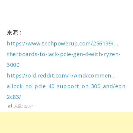
來源：
https://www.techpowerup.com/256199/…
therboards-to-lack-pcie-gen-4-with-ryzen-
3000
https://old.reddit.com/r/Amd/commen…
allock_no_pcie_40_support_on_300_and/epn
2c83/
人氣:
2,871