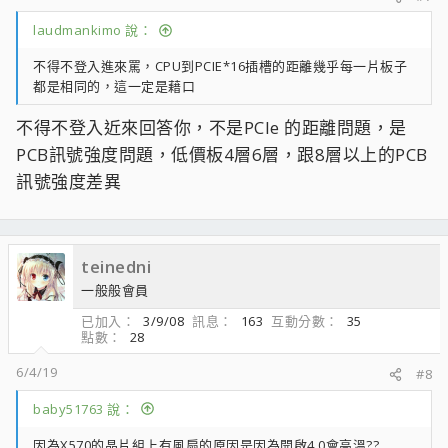
laudmankimo 說：
不得不登入進來罵，CPU到PCIE*16插槽的距離幾乎每一片板子
都是相同的，這一定是藉口
不得不登入近來回答你，不是PCIe 的距離問題，是
PCB訊號強度問題，低價板4層6層，跟8層以上的PCB
訊號強度差異
teinedni
一般般會員
已加入
3/9/08
訊息
163
互動分數
35
點數
28
6/4/19
#8
baby51763 說：
因為X570的晶片組上有風扇的原因是因為開啟4.0會高溫??