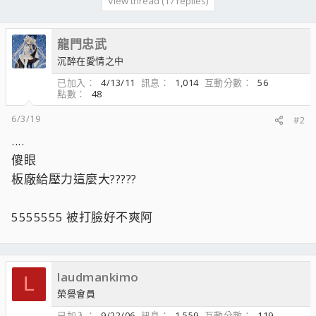
View thread (17 replies)
龍門忠武
沉醉在愛情之中
已加入
4/13/11
訊息
1,014
互動分數
56
點數
48
6/3/19
#2
....
傻眼
板廠給壓力這麼大?????
5555555 被打臉好不爽阿
laudmankimo
L
榮譽會員
已加入
9/22/06
訊息
1,559
互動分數
119