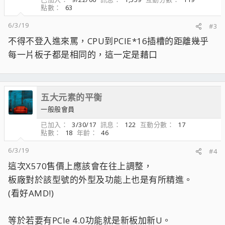
點數
63
6/3/19
#3
不得不登入進來罵，CPU到PCIE*16插槽的距離幾乎
每一片板子都是相同的，這一定是藉口
五大元素的平衡
一般般會員
已加入
3/30/17
訊息
122
互動分數
17
點數
18
年齡
46
6/3/19
#4
這次X570售價上應該會在往上調整，
板廠對於該型號的外型及功能上也是有所精進。
(看好AMD!)
等於若要有PCIe 4.0功能就是新板加新U。