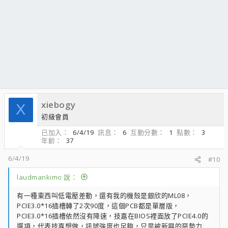
xiebogy
X
初級會員
已加入
6/4/19
訊息
6
互動分數
1
點數
3
年齡
37
6/4/19
#10
laudmankimo 說：
有一種東西叫低電壓差動，還有我的機殼是銀欣的ML08，
PCIE3.0*16插槽轉了2次90度，這個PCB都是單層版，
PCIE3.0*16插槽依然沒有降速，技嘉在BIOS裡面放了PCIE4.0的
選項，代表技嘉想做，訊號強度也足夠，只是被新興的惡勢力