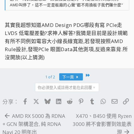
AMD叫停了，這不一定是板廠的心聲”都不用換板子我們賺什麼“
其實我超想知道AMD Design PDG哪段有寫 PCIe走
LVDS 低電壓差動?求神人解答?我猜是目前是設計規範
有所不同例如電容大小線長線寬距,若發現按照AMD
Rule設計,發現PCIe 眼圖Data其他測項,反過來靠背.所
沒開放(以上猜測)
Last
1 of 2
下一頁
你必須登入或註冊才能在此回覆。
Facebook
X
Bluesky
LinkedIn
Reddit
Pinterest
Tumblr
WhatsApp
電子郵
連
分享：
AMD RX 5000 為 RDNA
X470、B450 使用 Ryzen
+ GCN 架構混合, 純 RDNA
3000 將不會影響到效能表
Navi 20 明年出
現