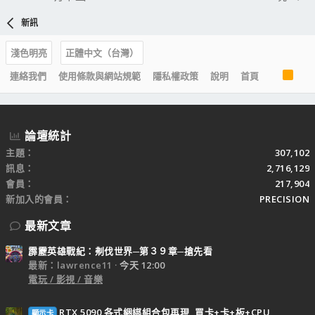
新訊
淺色明亮
正體中文（台灣）
R
連絡我們
使用條款與網站規範
隱私權政策
說明
首頁
S
S
論壇統計
主題
307,102
訊息
2,716,129
會員
217,904
新加入的會員
PRECISION
最新文章
霹靂英雄戰紀：刜伐世界─第３９章─搶先看
最新：lawrence11
今天 12:00
電玩 / 影視 / 音樂
RTX 5090 各式綑綁組合包再現, 買卡+卡+板+CPU
顯示卡