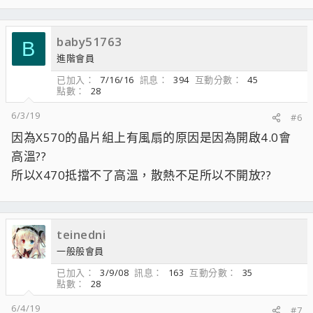
baby51763
B
進階會員
已加入
7/16/16
訊息
394
互動分數
45
點數
28
6/3/19
#6
因為X570的晶片組上有風扇的原因是因為開啟4.0會
高溫??
所以X470抵擋不了高溫，散熱不足所以不開放??
teinedni
一般般會員
已加入
3/9/08
訊息
163
互動分數
35
點數
28
6/4/19
#7