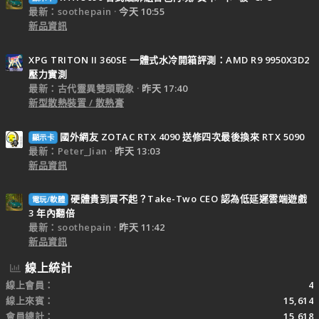
最新：soothepain
今天 10:55
新品資訊
XPG TRITON II 360SE 一體式水冷開箱評測：AMD R9 9950X3D2
壓力實測
最新：古代靈異雙頭戰象
昨天 17:40
新型散熱裝置 / 散熱膏
國外網友 ZOTAC RTX 4090 送修四次最後換來 RTX 5090
顯示卡
最新：Peter_Jian
昨天 13:03
新品資訊
硬體貴到買不起？Take-Two CEO 認為低延遲雲端遊戲
電玩/軟體
3 年內翻倍
最新：soothepain
昨天 11:42
新品資訊
線上統計
線上會員
4
線上來賓
15,614
會員總計
15,618