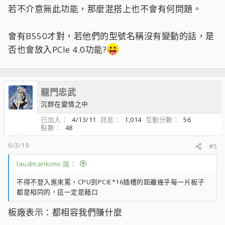
若不介意無此功能，那麼混搭上也不會有何問題。
會有B550才對，若他們的型號名稱沒有變動的話，是
否也會放入PCIe 4.0功能?
龍門忠武
沉醉在愛情之中
已加入
4/13/11
訊息
1,014
互動分數
56
點數
48
6/3/19
#5
laudmankimo 說：
不得不登入進來罵，CPU到PCIE*16插槽的距離幾乎每一片板子
都是相同的，這一定是藉口
板廠表示：都相容我們賺什麼