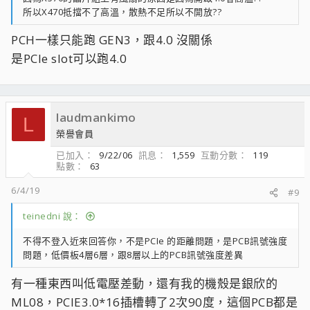
所以X470抵擋不了高溫，散熱不足所以不開放??
PCH一樣只能跑 GEN3，跟4.0 沒關係
是PCIe slot可以跑4.0
laudmankimo
L
榮譽會員
已加入
9/22/06
訊息
1,559
互動分數
119
點數
63
6/4/19
#9
teinedni 說：
不得不登入近來回答你，不是PCIe 的距離問題，是PCB訊號強度
問題，低價板4層6層，跟8層以上的PCB訊號強度差異
有一種東西叫低電壓差動，還有我的機殼是銀欣的
ML08，PCIE3.0*16插槽轉了2次90度，這個PCB都是