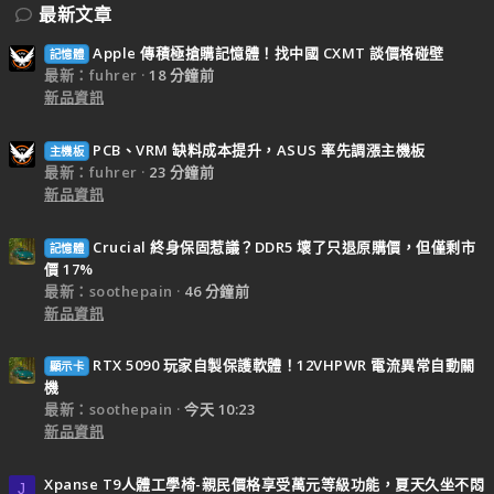
最新文章
Apple 傳積極搶購記憶體！找中國 CXMT 談價格碰壁
記憶體
最新：fuhrer
18 分鐘前
新品資訊
PCB、VRM 缺料成本提升，ASUS 率先調漲主機板
主機板
最新：fuhrer
23 分鐘前
新品資訊
Crucial 終身保固惹議？DDR5 壞了只退原購價，但僅剩市
記憶體
價 17%
最新：soothepain
46 分鐘前
新品資訊
RTX 5090 玩家自製保護軟體！12VHPWR 電流異常自動關
顯示卡
機
最新：soothepain
今天 10:23
新品資訊
Xpanse T9人體工學椅-親民價格享受萬元等級功能，夏天久坐不悶
J