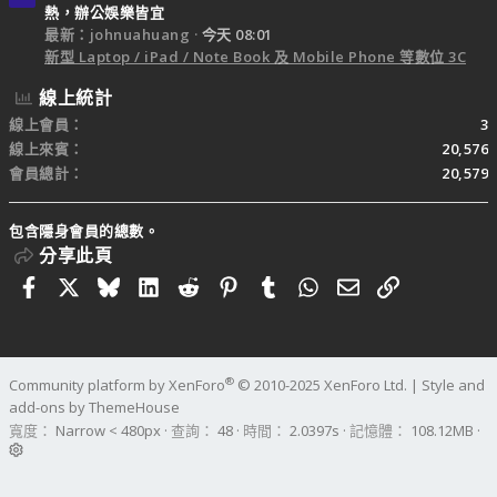
熱，辦公娛樂皆宜
最新：johnuahuang
今天 08:01
新型 Laptop / iPad / Note Book 及 Mobile Phone 等數位 3C
線上統計
線上會員
3
線上來賓
20,576
會員總計
20,579
包含隱身會員的總數。
分享此頁
Facebook
X
Bluesky
LinkedIn
Reddit
Pinterest
Tumblr
WhatsApp
電子郵件
連結
®
Community platform by XenForo
© 2010-2025 XenForo Ltd.
|
Style and
add-ons by ThemeHouse
寬度
查詢
48
時間
2.0397s
記憶體
108.12MB