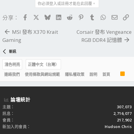
你必須登入或註冊才能在此回覆。
Facebook
X
Bluesky
LinkedIn
Reddit
Pinterest
Tumblr
WhatsApp
電子郵
連
分享：
MSI 發布 X370 Krait
Corsair 發布 Vengeance
Gaming
RGB DDR4 記憶體
新訊
淺色明亮
正體中文（台灣）
R
連絡我們
使用條款與網站規範
隱私權政策
說明
首頁
S
S
論壇統計
主題
307,073
訊息
2,716,077
會員
217,902
新加入的會員
Hudson Chris