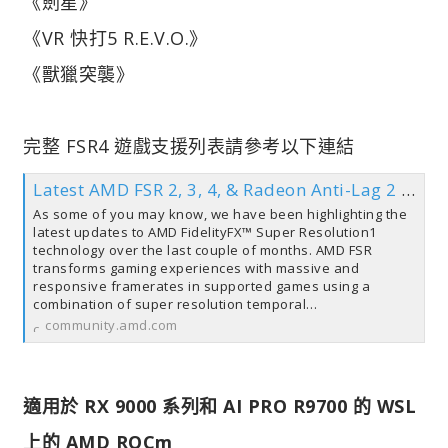
《劍星》
《VR 快打5 R.E.V.O.》
《獸獵突襲》
完整 FSR4 遊戲支援列表請參考以下連結
Latest AMD FSR 2, 3, 4, & Radeon Anti-Lag 2 Supported Games List
As some of you may know, we have been highlighting the
latest updates to AMD FidelityFX™ Super Resolution1
technology over the last couple of months. AMD FSR
transforms gaming experiences with massive and
responsive framerates in supported games using a
combination of super resolution temporal…
community.amd.com
適用於 RX 9000 系列和 AI PRO R9700 的 WSL
上的 AMD ROCm