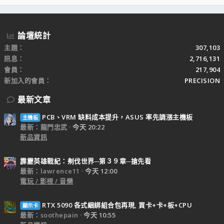
S
論壇統計
主題
307,103
訊息
2,716,131
會員
217,904
新加入的會員
PRECISION
最新文章
PCB、VRM 缺料成本提升，ASUS 率先調漲主機板
主機板
最新：龍門忠武
今天 20:22
新品資訊
霹靂英雄戰紀：刜伐世界─第３９章─搶先看
最新：lawrence11
今天 12:00
電玩 / 影視 / 音樂
RTX 5090 各式綑綁組合包再現, 買卡+卡+板+CPU
顯示卡
最新：soothepain
今天 10:55