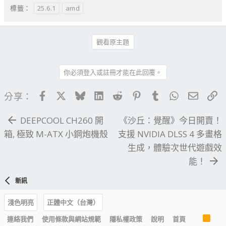
25.6.1
amd
標籤：
觀看原主題
你必須登入或註冊才能在此回覆。
Facebook
X
Bluesky
LinkedIn
Reddit
Pinterest
Tumblr
WhatsApp
電子郵
連
分享：
DEEPCOOL CH260 開
《沙丘：覺醒》今日開賣！
箱, 極致 M-ATX 小鋼炮機殼
支援 NVIDIA DLSS 4 多畫格
生成，體驗次世代遊戲效
能！
新訊
淺色明亮
正體中文（台灣）
R
連絡我們
使用條款與網站規範
隱私權政策
說明
首頁
S