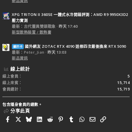
新品資訊
XPG TRITON II 360SE 一體式水冷開箱評測：AMD R9 9950X3D2
壓力實測
最新：古代靈異雙頭戰象
昨天 17:40
新型散熱裝置 / 散熱膏
國外網友 ZOTAC RTX 4090 送修四次最後換來 RTX 5090
顯示卡
最新：Peter_Jian
昨天 13:03
新品資訊
線上統計
線上會員
5
線上來賓
15,714
會員總計
15,719
包含隱身會員的總數。
分享此頁
Facebook
X
Bluesky
LinkedIn
Reddit
Pinterest
Tumblr
WhatsApp
電子郵件
連結