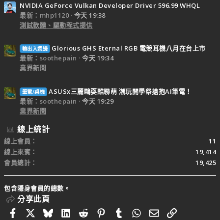
NVIDIA GeForce Vulkan Developer Driver 596.99 WHQL
最新：mhp1120
今天 19:38
測試軟體、驅動程式提供
Glorious GHS Eternal RGB 電競耳機八月在台上市
輸出入週邊
最新：soothepain
今天 19:34
業界新聞
ASUSx三麗鷗耍酷聯萌 潮玩開學祭搶抱AI筆電！
筆電/桌機
最新：soothepain
今天 19:29
業界新聞
線上統計
線上會員
11
線上來賓
19,414
會員總計
19,425
包含隱身會員的總數。
分享此頁
Facebook
X
Bluesky
LinkedIn
Reddit
Pinterest
Tumblr
WhatsApp
電子郵件
連結