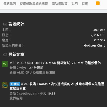
R
連絡我們
使用條款與網站規範
隱私權政策
說明
首頁
S
S
論壇統計
主題
307,087
訊息
2,716,100
會員
217,902
新加入的會員
Hudson Chris
最新文章
MSI MEG X870E UNIFY-X MAX 開箱測試, 2 DIMM 的超頻優化
W
最新：wlyc
27 分鐘前
新型 AMD CPU 及相關主板測試
AMD 收購 Taalas，為快速成長的 AI 推論市場帶來先進運
AI 應用
算解決方案
最新：soothepain
今天 19:39
業界新聞