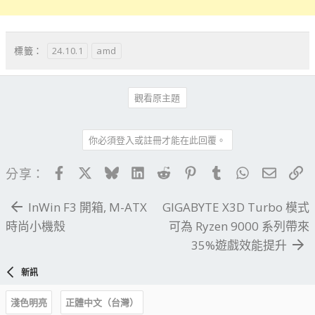
24.10.1
amd
標籤：
觀看原主題
你必須登入或註冊才能在此回覆。
Facebook
X
Bluesky
LinkedIn
Reddit
Pinterest
Tumblr
WhatsApp
電子郵
連
分享：
InWin F3 開箱, M-ATX
GIGABYTE X3D Turbo 模式
時尚小機殼
可為 Ryzen 9000 系列帶來
35%遊戲效能提升
新訊
淺色明亮
正體中文（台灣）