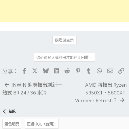
觀看原主題
你必須登入或註冊才能在此回覆。
Facebook
X
Bluesky
LinkedIn
Reddit
Pinterest
Tumblr
WhatsApp
電子郵
連
分享：
INWIN 迎廣推出創新一
AMD 將推出 Ryzen
體式 BR 24 / 36 水冷
5950XT、5600XT,
Vermeer Refresh？
新訊
淺色明亮
正體中文（台灣）