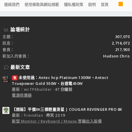
R
連絡我們
使用條款與網站規範
隱私權政策
說明
首頁
S
S
論壇統計
主題
307,070
訊息
2,716,072
會員
217,903
新加入的會員
Hudson Chris
最新文章
未使用過：Antec hcp Platinum 1300W、Antect
售
Truepower Gold 550W、台達電450W
最新：wcTPEbuilder
47 分鐘前
電源供應器
【開箱】平價8K三模輕量滑鼠 | COUGAR REVENGER PRO 8K
最新：friendtan
昨天 22:19
新型 Monitor / Keyboard / Mouse 等輸出入設備