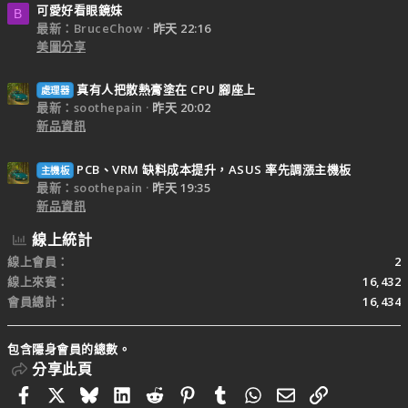
可愛好看眼鏡妹
B
最新：BruceChow
昨天 22:16
美圖分享
真有人把散熱膏塗在 CPU 腳座上
處理器
最新：soothepain
昨天 20:02
新品資訊
PCB、VRM 缺料成本提升，ASUS 率先調漲主機板
主機板
最新：soothepain
昨天 19:35
新品資訊
線上統計
線上會員
2
線上來賓
16,432
會員總計
16,434
包含隱身會員的總數。
分享此頁
Facebook
X
Bluesky
LinkedIn
Reddit
Pinterest
Tumblr
WhatsApp
電子郵件
連結