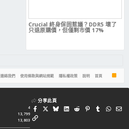
Crucial 終身保固惹議？DDR5 壞了
只退原購價，但僅剩市價 17%
R
連絡我們
使用條款與網站規範
隱私權政策
說明
首頁
S
S
分享此頁
4
Facebook
X
Bluesky
LinkedIn
Reddit
Pinterest
Tumblr
Whats
電
13,799
連結
13,803