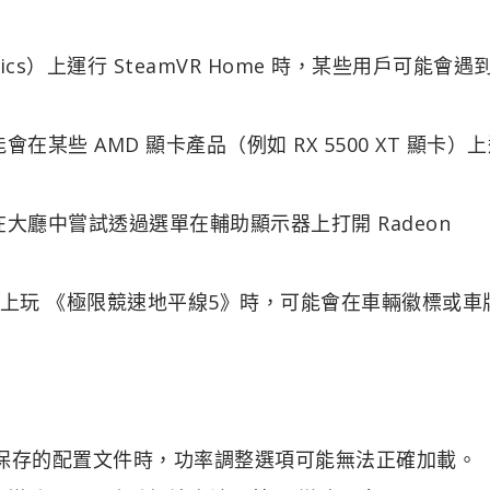
aphics）上運行 SteamVR Home 時，某些用戶可能會遇
些 AMD 顯卡產品（例如 RX 5500 XT 顯卡）
大廳中嘗試透過選單在輔助顯示器上打開 Radeon
列顯卡）上玩 《極限競速地平線5》時，可能會在車輛徽標或
之前保存的配置文件時，功率調整選項可能無法正確加載。