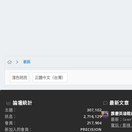
新訊
淺色明亮
正體中文（台灣）
論壇統計
最新文章
主題
307,102
霹靂英雄戰
訊息
2,716,129
最新：lawr
會員
217,904
電玩 / 影視 
新加入的會員
PRECISION