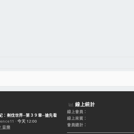
線上統計
線上會員
紀：刜伐世界─第３９章─搶先看
線上來賓
ence11
今天 12:00
會員總計
/ 音樂