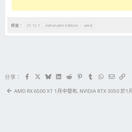
21.12.1
Adrenalin Edition
amd
標籤：
Facebook
X
Bluesky
LinkedIn
Reddit
Pinterest
Tumblr
WhatsApp
電子郵
連
分享：
AMD RX 6500 XT 1月中發布, NVIDIA RTX 3050 於