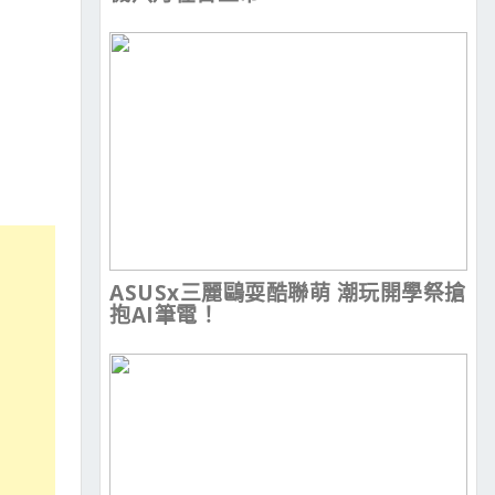
ASUSx三麗鷗耍酷聯萌 潮玩開學祭搶
抱AI筆電！