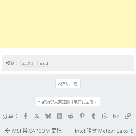
23.9.3
amd
標籤：
觀看原主題
你必須登入或註冊才能在此回覆。
Facebook
X
Bluesky
LinkedIn
Reddit
Pinterest
Tumblr
WhatsApp
電子郵
連
分享：
MSI 與 CAPCOM 慶祝
Intel 證實 Meteor Lake -S