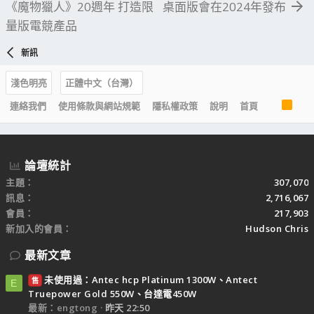
《魔物獵人》20週年 打造限
桌面版會在2024年發布
量版電競產品
新訊
淺色明亮
正體中文（台灣）
R
連絡我們
使用條款與網站規範
隱私權政策
說明
首頁
S
S
論壇統計
主題
307,070
訊息
2,716,067
會員
217,903
新加入的會員
Hudson Chris
最新文章
未使用過：Antec hcp Platinum 1300W、Antect
售
E
Truepower Gold 550W、台達電450W
最新：engtong
昨天 22:50