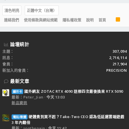
淺色明亮
正體中文（台灣）
R
連絡我們
使用條款與網站規範
隱私權政策
說明
首頁
S
S
論壇統計
主題
307,094
訊息
2,716,114
會員
217,904
新加入的會員
PRECISION
最新文章
國外網友 ZOTAC RTX 4090 送修四次最後換來 RTX 5090
顯示卡
最新：Peter_Jian
今天 13:03
新品資訊
硬體貴到買不起？Take-Two CEO 認為低延遲雲端遊戲
電玩/軟體
3 年內翻倍
最新：soothepain
今天 11:42