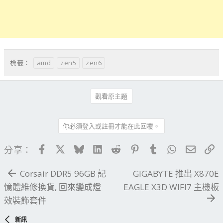
amd
zen5
zen6
標籤：
觀看原主題
你必須登入或註冊才能在此回覆。
Facebook
X
Bluesky
LinkedIn
Reddit
Pinterest
Tumblr
WhatsApp
電子郵
連
分享：
Corsair DDR5 96GB 記
GIGABYTE 推出 X870E
憶體維修換貨, 回來變成燈
EAGLE X3D WIFI7 主機板
效裝飾套件
新訊