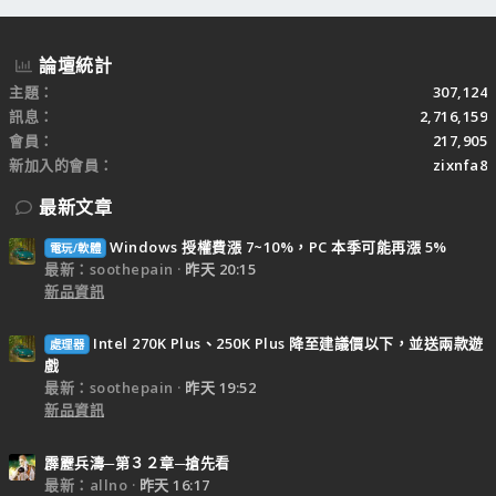
論壇統計
主題
307,124
訊息
2,716,159
會員
217,905
新加入的會員
zixnfa8
最新文章
Windows 授權費漲 7~10%，PC 本季可能再漲 5%
電玩/軟體
最新：soothepain
昨天 20:15
新品資訊
Intel 270K Plus、250K Plus 降至建議價以下，並送兩款遊
處理器
戲
最新：soothepain
昨天 19:52
新品資訊
霹靂兵濤─第３２章─搶先看
最新：allno
昨天 16:17