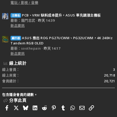
電玩 / 影視 / 音樂
PCB、VRM 缺料成本提升，ASUS 率先調漲主機板
主機板
最新：龍門忠武
昨天 14:39
新品資訊
ASUS 推出 ROG PG27UCWM、PG32UCWM，4K 240Hz
顯示器
Tandem RGB OLED
最新：soothepain
昨天 14:17
新品資訊
線上統計
線上會員
3
線上來賓
20,718
會員總計
20,721
包含隱身會員的總數。
分享此頁
Facebook
X
Bluesky
LinkedIn
Reddit
Pinterest
Tumblr
WhatsApp
電子郵件
連結