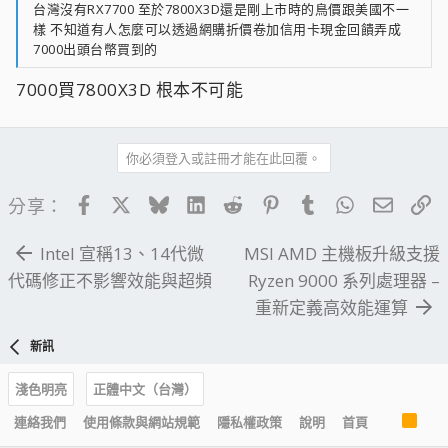
台灣沒有RX7700 至於7800X3D還是剛上市時的鳥價跟美國不一
樣 不知道有人怎麼可以透過網購折價卷加信用卡現金回饋弄成
7000出頭台幣買到的
7000買7800X3D 根本不可能
你必須登入或註冊才能在此回覆。
Facebook
X
Bluesky
LinkedIn
Reddit
Pinterest
Tumblr
WhatsApp
電子郵
連
分享：
Intel 宣稱13、14代微
MSI AMD 主機板升級支援
代碼修正不影響效能與超頻
Ryzen 9000 系列處理器 –
重新定義高效能運算
新訊
淺色明亮
正體中文（台灣）
R
連絡我們
使用條款與網站規範
隱私權政策
說明
首頁
S
S