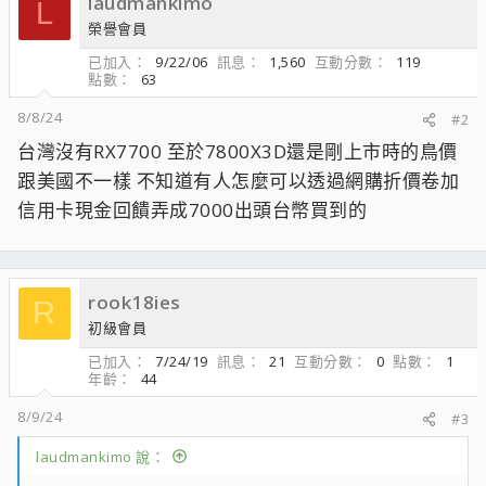
laudmankimo
L
榮譽會員
已加入
9/22/06
訊息
1,560
互動分數
119
點數
63
8/8/24
#2
台灣沒有RX7700 至於7800X3D還是剛上市時的鳥價
跟美國不一樣 不知道有人怎麼可以透過網購折價卷加
信用卡現金回饋弄成7000出頭台幣買到的
rook18ies
R
初級會員
已加入
7/24/19
訊息
21
互動分數
0
點數
1
年齡
44
8/9/24
#3
laudmankimo 說：