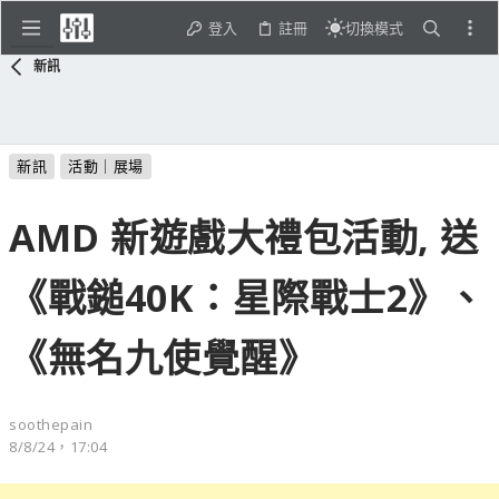
登入
註冊
切換模式
新訊
新訊
活動｜展場
AMD 新遊戲大禮包活動, 送
《戰鎚40K：星際戰士2》、
《無名九使覺醒》
soothepain
8/8/24，17:04