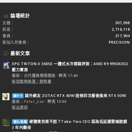
論壇統計
主題
307,098
訊息
2,716,118
會員
217,904
新加入的會員
PRECISION
最新文章
XPG TRITON II 360SE 一體式水冷開箱評測：AMD R9 9950X3D2
壓力實測
最新：古代靈異雙頭戰象
昨天 17:40
新型散熱裝置 / 散熱膏
國外網友 ZOTAC RTX 4090 送修四次最後換來 RTX 5090
顯示卡
最新：Peter_Jian
昨天 13:03
新品資訊
硬體貴到買不起？Take-Two CEO 認為低延遲雲端遊戲
電玩/軟體
3 年內翻倍