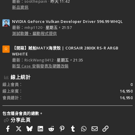
最新：soothepain
昨天 11:42
新品資訊
NVIDIA GeForce Vulkan Developer Driver 596.99 WHQL
最新：mhp1120
星期五，21:57
測試軟體、驅動程式提供
【開箱】賊船MATX海景殼 | CORSAIR 2800X RS-R ARGB
R
WEHITE
最新：RickWang0412
星期五，21:35
新型 Case 安裝發表及硬體改裝
線上統計
線上會員
0
線上來賓
16,950
會員總計
16,950
包含隱身會員的總數。
分享此頁
Facebook
X
Bluesky
LinkedIn
Reddit
Pinterest
Tumblr
WhatsApp
電子郵件
連結