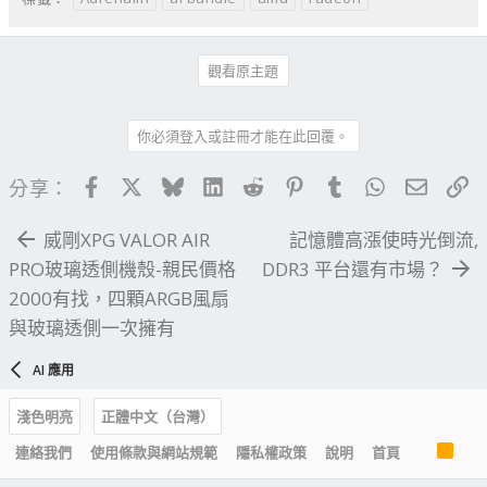
觀看原主題
你必須登入或註冊才能在此回覆。
Facebook
X
Bluesky
LinkedIn
Reddit
Pinterest
Tumblr
WhatsApp
電子郵
連
分享：
威剛XPG VALOR AIR
記憶體高漲使時光倒流,
PRO玻璃透側機殼-親民價格
DDR3 平台還有市場？
2000有找，四顆ARGB風扇
與玻璃透側一次擁有
AI 應用
淺色明亮
正體中文（台灣）
R
連絡我們
使用條款與網站規範
隱私權政策
說明
首頁
S
S