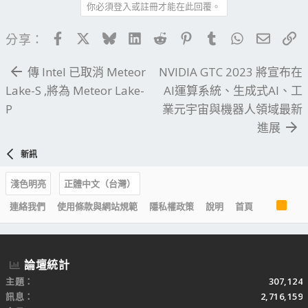
你必須登入或註冊才能在此回覆。
Facebook
X
Bluesky
LinkedIn
Reddit
Pinterest
Tumblr
WhatsApp
電子郵
連
分享：
傳 Intel 已取消 Meteor
NVIDIA GTC 2023 將宣布在
Lake-S ,將為 Meteor Lake-
AI運算系統、生成式AI、工
P
業元宇宙與機器人領域最新
進展
新訊
淺色明亮
正體中文（台灣）
R
連絡我們
使用條款與網站規範
隱私權政策
說明
首頁
S
S
論壇統計
主題
307,124
訊息
2,716,159