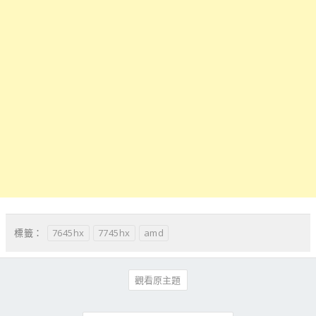
7645hx
7745hx
amd
標籤：
觀看原主題