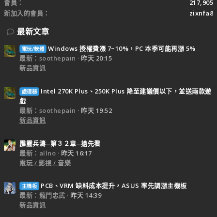
會員
217,905
新加入的會員
zixnfa8
最新文章
Windows 授權費漲 7~10%，PC 本季可能再漲 5%
電玩/軟體
最新：soothepain
昨天 20:15
新品資訊
Intel 270K Plus、250K Plus 降至建議價以下，並送兩款遊
處理器
戲
最新：soothepain
昨天 19:52
新品資訊
霹靂兵濤─第３２章─搶先看
最新：allno
昨天 16:17
電玩 / 影視 / 音樂
PCB、VRM 缺料成本提升，ASUS 率先調漲主機板
主機板
最新：龍門忠武
昨天 14:39
新品資訊