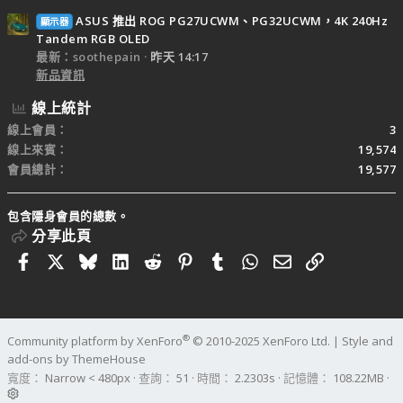
ASUS 推出 ROG PG27UCWM、PG32UCWM，4K 240Hz
顯示器
Tandem RGB OLED
最新：soothepain
昨天 14:17
新品資訊
線上統計
線上會員
3
線上來賓
19,574
會員總計
19,577
包含隱身會員的總數。
分享此頁
Facebook
X
Bluesky
LinkedIn
Reddit
Pinterest
Tumblr
WhatsApp
電子郵件
連結
®
Community platform by XenForo
© 2010-2025 XenForo Ltd.
|
Style and
add-ons by ThemeHouse
寬度
查詢
51
時間
2.2303s
記憶體
108.22MB