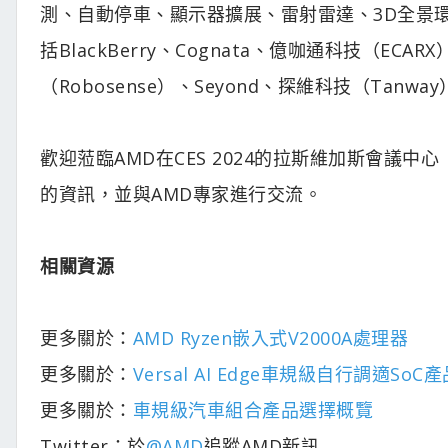
測、自動停車、顯示器擴展、雷射雷達、3D全景
括BlackBerry、Cognata、億咖通科技（ECA
（Robosense）、Seyond、探維科技（Tanwa
歡迎蒞臨AMD在CES 2024的拉斯維加斯會議中
的資訊，並與AMD專家進行交流。
相關資源
更多關於：
AMD Ryzen嵌入式V2000A處理器
更多關於：
Versal AI Edge車規級自行調適So
更多關於：
車規級汽車組合產品選擇概覽
Twitter：於
@AMD
追蹤AMD新訊