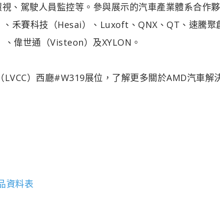
環視、駕駛人員監控等。參與展示的汽車產業體系合作
RX）、禾賽科技（Hesai）、Luxoft、QNX、QT、速騰聚
y）、偉世通（Visteon）及XYLON。
心（LVCC）西廳#W319展位，了解更多關於AMD汽車解
C產品資料表