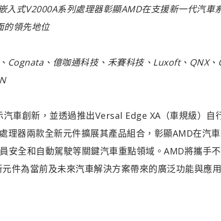
Ryzen嵌入式V2000A系列處理器彰顯AMD在支援新一代汽車
面的領先地位
、Cognata、億咖通科技、禾賽科技、Luxoft、QNX、
N
展示汽車創新，並透過推出Versal Edge XA（車規級）
A系列處理器兩款全新元件擴展其產品組合，彰顯AMD在汽
員安全和自動駕駛等關鍵汽車重點領域。AMD將攜手
示全新元件為當前及未來汽車解決方案帶來的廣泛功能與應