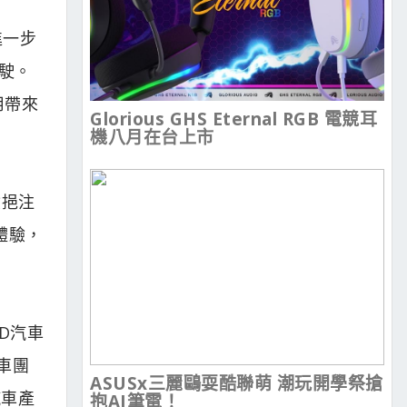
進一步
駛。
用帶來
Glorious GHS Eternal RGB 電競耳
機八月在台上市
驗挹注
體驗，
D汽車
車團
ASUSx三麗鷗耍酷聯萌 潮玩開學祭搶
汽車產
抱AI筆電！