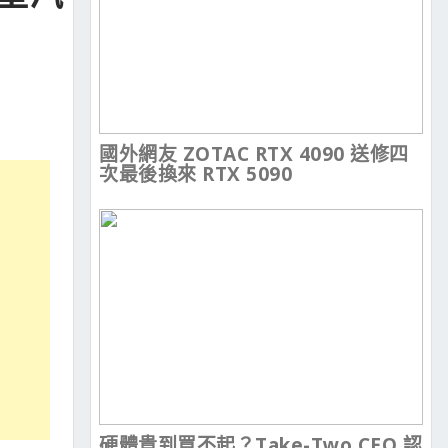
國外網友 ZOTAC RTX 4090 送修四
次最後換來 RTX 5090
硬體貴到買不起？Take-Two CEO 認