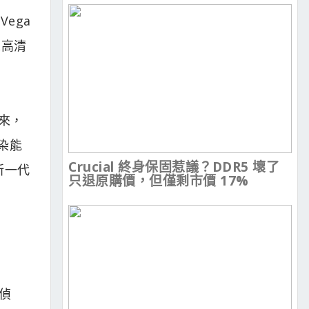
Vega
來高清
以來，
染能
Crucial 終身保固惹議？DDR5 壞了
新一代
只退原購價，但僅剩市價 17%
偵