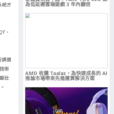
為低延遲雲端遊戲 3 年內翻倍
系統方
QT、
自行調適
車技術
AMD 收購 Taalas，為快速成長的 AI
不斷壯
推論市場帶來先進運算解決方案
用。