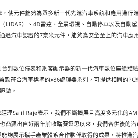
的AI引擎，使元件能夠為眾多新一代先進汽車系統和應用進行
LiDAR）、4D雷達、全景環視、自動停車以及自動駕
AMD首款通過汽車認證的7奈米元件，能夠為安全至上的汽車應
樂控制台到數位儀表和乘客顯示器的新一代汽車數位座艙體
展帶來首款符合汽車標準的x86處理器系列，可提供相同的PC
體驗。
Salil Raje表示，我們不斷擴展且高度多元化的AM
也凸顯出自近兩年前收購賽靈思以來，我們合併後的汽
很高興能夠展示攜手產業體系合作夥伴取得的成果，將推進