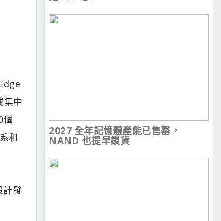
Edge
或集中
0個
2027 全年記憶體產能已售罄，
體系和
NAND 也提早鎖貨
設計發