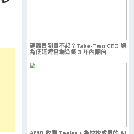
硬體貴到買不起？Take-Two CEO 認
為低延遲雲端遊戲 3 年內翻倍
AMD 收購 Taalas，為快速成長的 AI