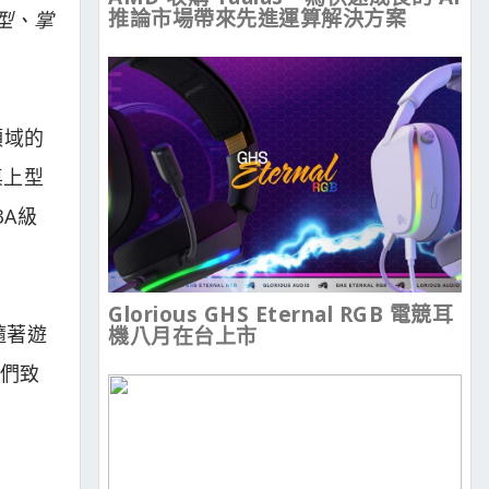
推論市場帶來先進運算解決方案
上型、掌
領域的
桌上型
3A級
Glorious GHS Eternal RGB 電競耳
隨著遊
機八月在台上市
我們致