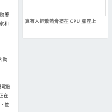
。隨著
真有人把散熱膏塗在 CPU 腳座上
家和
大動
型電腦
正在
式，並