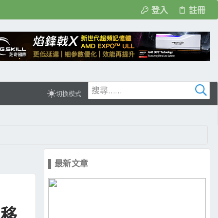
登入
註冊
切換模式
▌最新文章
 移