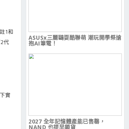
家註1和
ASUSx三麗鷗耍酷聯萌 潮玩開學祭搶
第2代
抱AI筆電！
度下實
2027 全年記憶體產能已售罄，
NAND 也提早鎖貨