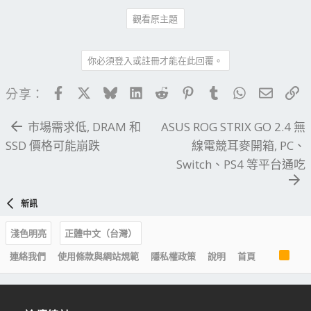
觀看原主題
你必須登入或註冊才能在此回覆。
Facebook
X
Bluesky
LinkedIn
Reddit
Pinterest
Tumblr
WhatsApp
電子郵
連
分享：
市場需求低, DRAM 和
ASUS ROG STRIX GO 2.4 無
SSD 價格可能崩跌
線電競耳麥開箱, PC、
Switch、PS4 等平台通吃
新訊
淺色明亮
正體中文（台灣）
R
連絡我們
使用條款與網站規範
隱私權政策
說明
首頁
S
S