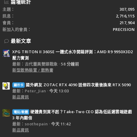
論壇統計
主題
307,095
訊息
2,716,115
會員
217,904
新加入的會員
PRECISION
最新文章
XPG TRITON II 360SE 一體式水冷開箱評測：AMD R9 9950X3D2
壓力實測
最新：古代靈異雙頭戰象
58 分鐘前
新型散熱裝置 / 散熱膏
國外網友 ZOTAC RTX 4090 送修四次最後換來 RTX 5090
顯示卡
最新：Peter_Jian
今天 13:03
新品資訊
硬體貴到買不起？Take-Two CEO 認為低延遲雲端遊戲
電玩/軟體
3 年內翻倍
最新：soothepain
今天 11:42
新品資訊