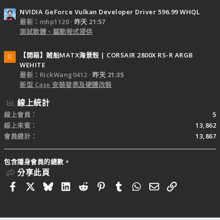
NVIDIA GeForce Vulkan Developer Driver 596.99 WHQL
最新：mhp1120
昨天 21:57
測試軟體、驅動程式提供
【開箱】賊船MATX海景殼 | CORSAIR 2800X RS-R ARGB
R
WEHITE
最新：RickWang0412
昨天 21:35
新型 Case 安裝發表及硬體改裝
線上統計
線上會員
5
線上來賓
13,862
會員總計
13,867
包含隱身會員的總數。
分享此頁
Facebook
X
Bluesky
LinkedIn
Reddit
Pinterest
Tumblr
WhatsApp
電子郵件
連結