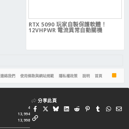
RTX 5090 玩家自製保護軟體！
12VHPWR 電流異常自動關機
R
連絡我們
使用條款與網站規範
隱私權政策
說明
首頁
S
S
分享此頁
4
Facebook
X
Bluesky
LinkedIn
Reddit
Pinterest
Tumblr
Whats
電
13,994
連結
13,998