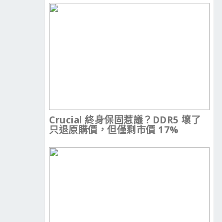
Crucial 終身保固惹議？DDR5 壞了
只退原購價，但僅剩市價 17%