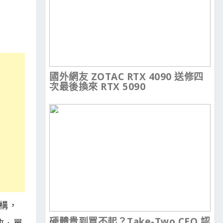
國外網友 ZOTAC RTX 4090 送修四
次最後換來 RTX 5090
架構，
硬體貴到買不起？Take-Two CEO 認
修改、單