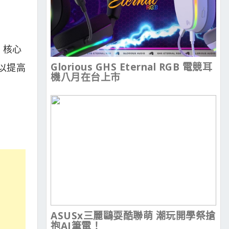
 核心
Glorious GHS Eternal RGB 電競耳
以提高
機八月在台上市
ASUSx三麗鷗耍酷聯萌 潮玩開學祭搶
抱AI筆電！