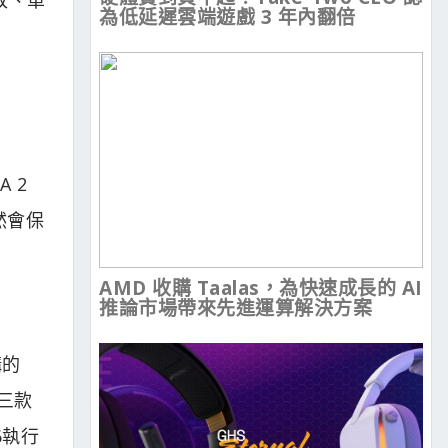
為低延遲雲端遊戲 3 年內翻倍
A 2
仍然會保
AMD 收購 Taalas，為快速成長的 AI
推論市場帶來先進運算解決方案
構的
的三款
16執行