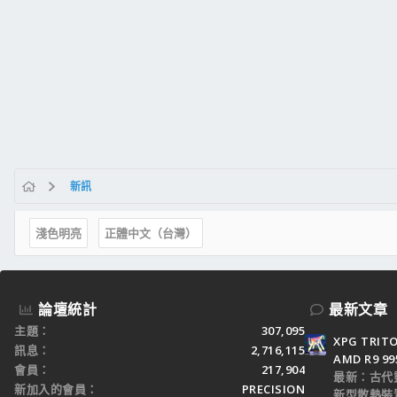
新訊
淺色明亮
正體中文（台灣）
論壇統計
最新文章
主題
307,095
XPG TRI
訊息
2,716,115
AMD R9 9
會員
217,904
最新：古代
新加入的會員
PRECISION
新型散熱裝置