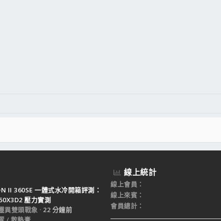
線上統計
線上會員
TON II 360SE 一體式水冷開箱評測：
線上來賓
950X3D2 壓力實測
會員總計
靈異雙頭戰象
22 分鐘前
 / 散熱膏