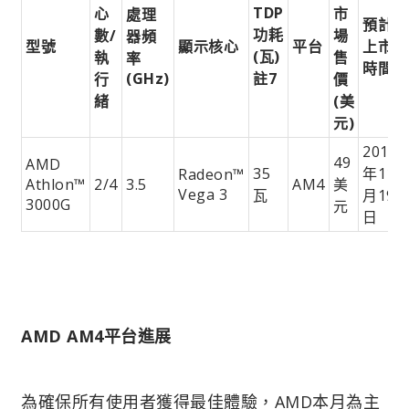
TDP
心
市
處理
預計
功耗
數/
場
器頻
型號
顯示核心
平台
上市
(瓦)
執
售
率
時間
(GHz)
註7
行
價
緒
(美
元)
2019
49
AMD
35
年11
Radeon™
Athlon™
2/4
3.5
AM4
美
Vega 3
瓦
月19
3000G
元
日
AMD AM4平台進展
為確保所有使用者獲得最佳體驗，AMD本月為主