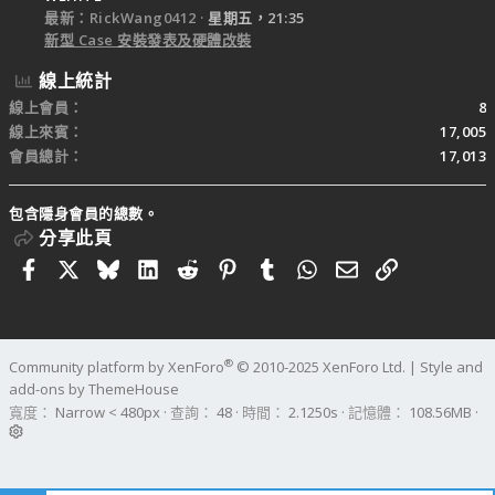
最新：RickWang0412
星期五，21:35
新型 Case 安裝發表及硬體改裝
線上統計
線上會員
8
線上來賓
17,005
會員總計
17,013
包含隱身會員的總數。
分享此頁
Facebook
X
Bluesky
LinkedIn
Reddit
Pinterest
Tumblr
WhatsApp
電子郵件
連結
®
Community platform by XenForo
© 2010-2025 XenForo Ltd.
|
Style and
add-ons by ThemeHouse
寬度
查詢
48
時間
2.1250s
記憶體
108.56MB