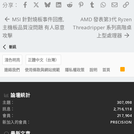
Facebook
X
Bluesky
LinkedIn
Reddit
Pinterest
Tumblr
WhatsApp
電子郵
連
分享：
MSI 針對燒板事件回應,
AMD 發表第3代 Ryzen
主機板品質沒問題 有人惡意
Threadripper 系列高階桌
攻擊
上型處理器
新訊
淺色明亮
正體中文（台灣）
R
連絡我們
使用條款與網站規範
隱私權政策
說明
首頁
S
S
論壇統計
主題
307,098
訊息
2,716,118
會員
217,904
新加入的會員
PRECISION
最新文章