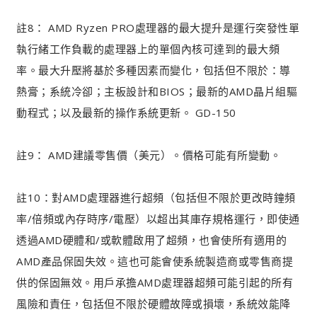
註8： AMD Ryzen PRO處理器的最大提升是運行突發性單
執行緒工作負載的處理器上的單個內核可達到的最大頻
率。最大升壓將基於多種因素而變化，包括但不限於：導
熱膏；系統冷卻；主板設計和BIOS；最新的AMD晶片組驅
動程式；以及最新的操作系統更新。 GD-150
註9： AMD建議零售價（美元）。價格可能有所變動。
註10：對AMD處理器進行超頻（包括但不限於更改時鐘頻
率/倍頻或內存時序/電壓）以超出其庫存規格運行，即使通
透過AMD硬體和/或軟體啟用了超頻，也會使所有適用的
AMD產品保固失效。這也可能會使系統製造商或零售商提
供的保固無效。用戶承擔AMD處理器超頻可能引起的所有
風險和責任，包括但不限於硬體故障或損壞，系統效能降