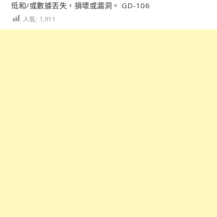
低和/或數據丟失，損壞或漏洞。 GD-106
人氣:
1,911