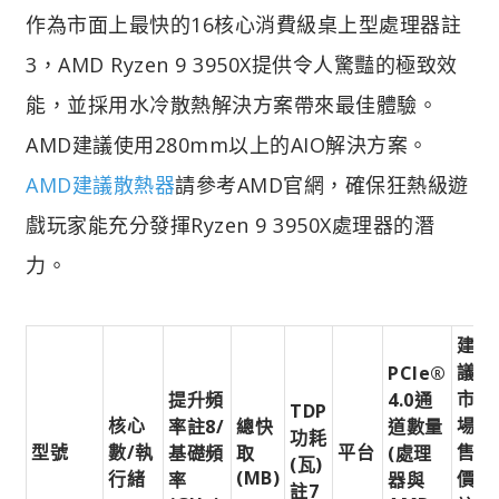
作為市面上最快的16核心消費級桌上型處理器註
3，AMD Ryzen 9 3950X提供令人驚豔的極致效
能，並採用水冷散熱解決方案帶來最佳體驗。
AMD建議使用280mm以上的AIO解決方案。
AMD建議散熱器
請參考AMD官網，確保狂熱級遊
戲玩家能充分發揮Ryzen 9 3950X處理器的潛
力。
建
議
PCIe®
市
提升頻
4.0通
TDP
核心
場
率註8/
總快
道數量
功耗
型號
數/執
平台
售
基礎頻
取
(處理
(瓦)
(MB)
行緒
價
率
器與
註7