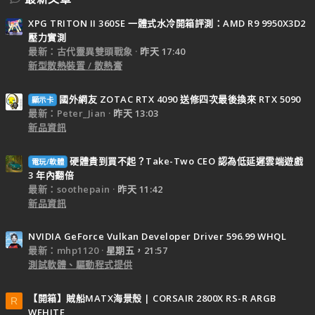
XPG TRITON II 360SE 一體式水冷開箱評測：AMD R9 9950X3D2
壓力實測
最新：古代靈異雙頭戰象
昨天 17:40
新型散熱裝置 / 散熱膏
國外網友 ZOTAC RTX 4090 送修四次最後換來 RTX 5090
顯示卡
最新：Peter_Jian
昨天 13:03
新品資訊
硬體貴到買不起？Take-Two CEO 認為低延遲雲端遊戲
電玩/軟體
3 年內翻倍
最新：soothepain
昨天 11:42
新品資訊
NVIDIA GeForce Vulkan Developer Driver 596.99 WHQL
最新：mhp1120
星期五，21:57
測試軟體、驅動程式提供
【開箱】賊船MATX海景殼 | CORSAIR 2800X RS-R ARGB
R
WEHITE