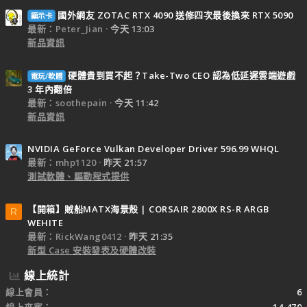
國外網友 ZOTAC RTX 4090 送修四次最後換來 RTX 5090
顯示卡
最新：Peter_Jian
今天 13:03
新品資訊
硬體貴到買不起？Take-Two CEO 認為低延遲雲端遊戲
電玩/軟體
3 年內翻倍
最新：soothepain
今天 11:42
新品資訊
NVIDIA GeForce Vulkan Developer Driver 596.99 WHQL
最新：mhp1120
昨天 21:57
測試軟體、驅動程式提供
【開箱】賊船MATX海景殼 | CORSAIR 2800X RS-R ARGB
R
WEHITE
最新：RickWang0412
昨天 21:35
新型 Case 安裝發表及硬體改裝
線上統計
線上會員
6
線上來賓
14,470