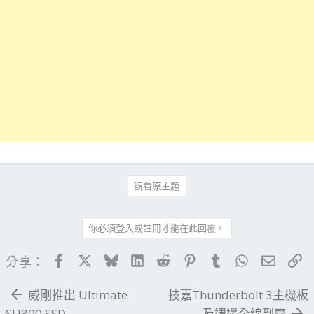
觀看原主題
你必須登入或註冊才能在此回覆。
Facebook
X
Bluesky
LinkedIn
Reddit
Pinterest
Tumblr
WhatsApp
電子郵
連
分享：
威剛推出 Ultimate
技嘉Thunderbolt 3主機板
SU800 SSD
及週邊全線到齊