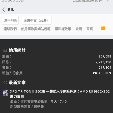
新訊
淺色明亮
正體中文（台灣）
R
連絡我們
使用條款與網站規範
隱私權政策
說明
首頁
S
S
論壇統計
主題
307,098
訊息
2,716,118
會員
217,904
新加入的會員
PRECISION
最新文章
XPG TRITON II 360SE 一體式水冷開箱評測：AMD R9 9950X3D2
壓力實測
最新：古代靈異雙頭戰象
今天 17:40
新型散熱裝置 / 散熱膏