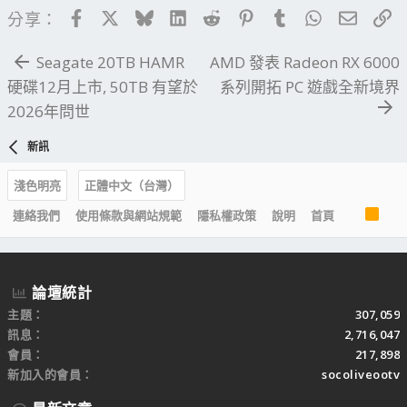
Facebook
X
Bluesky
LinkedIn
Reddit
Pinterest
Tumblr
WhatsApp
電子郵
連
分享：
Seagate 20TB HAMR
AMD 發表 Radeon RX 6000
硬碟12月上市, 50TB 有望於
系列開拓 PC 遊戲全新境界
2026年問世
新訊
淺色明亮
正體中文（台灣）
R
連絡我們
使用條款與網站規範
隱私權政策
說明
首頁
S
S
論壇統計
主題
307,059
訊息
2,716,047
會員
217,898
新加入的會員
socoliveootv