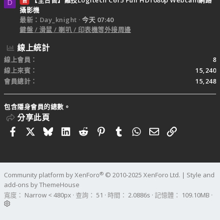
【全台售】羅技Logitech C615 Full HD1080p Webcam網路
售
D
攝影機
最新：Day_knight
今天 07:40
鍵盤 / 滑鼠 / 喇叭 / 印表機等外接周邊
線上統計
線上會員
8
線上來賓
15,240
會員總計
15,248
包含隱身會員的總數。
分享此頁
Facebook
X
Bluesky
LinkedIn
Reddit
Pinterest
Tumblr
WhatsApp
電子郵件
連結
®
Community platform by XenForo
© 2010-2025 XenForo Ltd.
|
Style and
add-ons by ThemeHouse
寬度
查詢
51
時間
2.0886s
記憶體
109.10MB