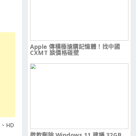
Apple 傳積極搶購記憶體！找中國
CXMT 談價格碰壁
 、HD
微軟刪除 Windows 11 建議 32GB