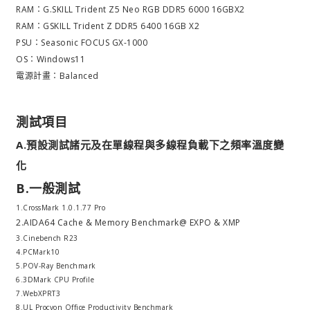
RAM：G.SKILL Trident Z5 Neo RGB DDR5 6000 16GBX2
RAM：GSKILL Trident Z DDR5 6400 16GB X2
PSU：Seasonic FOCUS GX-1000
OS：Windows11
電源計畫：Balanced
測試項目
A.預設測試諸元及在單線程與多線程負載下之頻率溫度變
化
B.一般測試
1.CrossMark 1.0.1.77 Pro
2.AIDA64 Cache & Memory Benchmark@ EXPO & XMP
3.Cinebench R23
4.PCMark10
5.POV-Ray Benchmark
6.3DMark CPU Profile
7.WebXPRT3
8.UL Procyon Office Productivity Benchmark