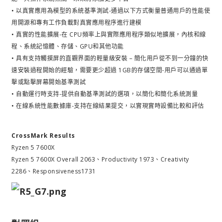
• 以真實應用為模型的系統基準測試-通過以下方式衡量普通用戶的性能使
用開源和專有工作負載對真實應用程序進行建模
• 真實的性能擴展-在 CPU頻率上與實際應用程序類似地擴展，內核和線
程、系統記憶體、存儲、GPU和其他功能
• 具有支持觸摸屏的直觀界面的輕量級安裝 – 簡化用戶從不到一分鐘的快
速安裝過程開始的經驗，需要更少超過 1GB的存儲空間-用戶可以通過單
擊或點擊屏幕開始基準測試
• 自動運行時支持-提供自動基準測試的選項，以簡化和簡化系統測量
• 在線系統性能數據庫-支持在線結果提交，以實現實時設備比較和評估
CrossMark Results
Ryzen 5 7600X
Ryzen 5 7600X Overall 2063、Productivity 1973、Creativity
2286、Responsiveness1731