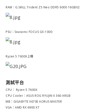
RAM：G.SKILL Trident Z5 Neo DDR5 6000 16GBX2
PSU：Seasonic FOCUS GX-1000
Ryzen 5 7600X上機
測試平台
CPU： Ryzen 5 7600X
CPU Cooler：ASUS ROG RYUJIN II 360 ARGB
MB：GIGABYTE X670E AORUS MASTER
VGA：AMD RX 6900 XT