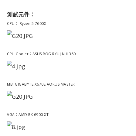
測試元件：
CPU： Ryzen 5 7600X
CPU Cooler：ASUS ROG RYUJIN II 360
MB: GIGABYTE X670E AORUS MASTER
VGA：AMD RX 6900 XT