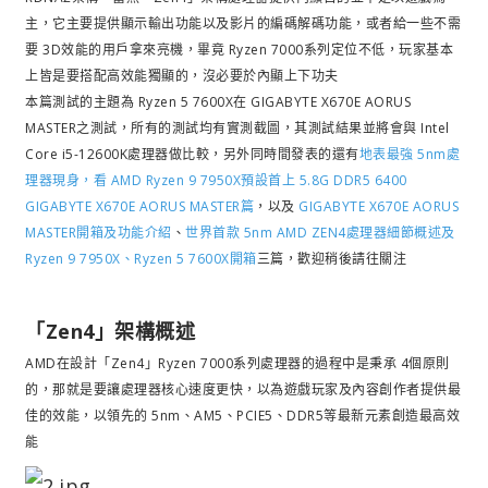
主，它主要提供顯示輸出功能以及影片的編碼解碼功能，或者給一些不需
要 3D效能的用戶拿來亮機，畢竟 Ryzen 7000系列定位不低，玩家基本
上皆是要搭配高效能獨顯的，沒必要於內顯上下功夫
本篇測試的主題為 Ryzen 5 7600X在 GIGABYTE X670E AORUS
MASTER之測試，所有的測試均有實測截圖，其測試結果並將會與 Intel
Core i5-12600K處理器做比較，另外同時間發表的還有
地表最強 5nm處
理器現身，看 AMD Ryzen 9 7950X預設首上 5.8G DDR5 6400
GIGABYTE X670E AORUS MASTER篇
，以及
GIGABYTE X670E AORUS
MASTER開箱及功能介紹
、
世界首款 5nm AMD ZEN4處理器細節概述及
Ryzen 9 7950X、Ryzen 5 7600X開箱
三篇，歡迎稍後請往關注
「Zen4」架構概述
AMD在設計「Zen4」Ryzen 7000系列處理器的過程中是秉承 4個原則
的，那就是要讓處理器核心速度更快，以為遊戲玩家及內容創作者提供最
佳的效能，以領先的 5nm、AM5、PCIE5、DDR5等最新元素創造最高效
能