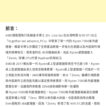
前言：
AMD總裁暨執行長蘇姿丰博士 (Dr. Lisa Su) 在台灣時間 8/30 07:00之
「together we advance_PCs」中發表了新一代的 Ryzen 7000系列處
理器，蘇姿丰博士亦闡述了全新產品將進一步強化在遊戲以及內容創作領
域的領導地位，發表會約在 40分鐘後結束，自此 Ryzen處理器進入
「Zen4」架構 CPU代號 Raphael的新紀元
AMD自 2017推出第一代 Ryzen桌上型處理器發表至今已經 5年，Ryzen
桌上型處理器由漸入佳境至碩果累累，Ryzen桌上型處理器一代強於一代
之效能也有目共睹，AMD秉持突破再創新，並以「Zen4」繼續引領遊戲
與內容創作之高性能先驅以滿足使用者需求，而 Ryzen 7000系列處理器
開賣在即，且讓我們來看看 ZEN4技術細節有哪一些優勢
跟 Ryzen 5000系列處理器相比，Ryzen 7000系列處理器無論是在插槽
或是架構上均是 「Zen」問世以來的最大改版，也是首款採用台積電
5nm製程的 x86處理器，因為「Zen4」新增了對 AVX-512的支援，借助