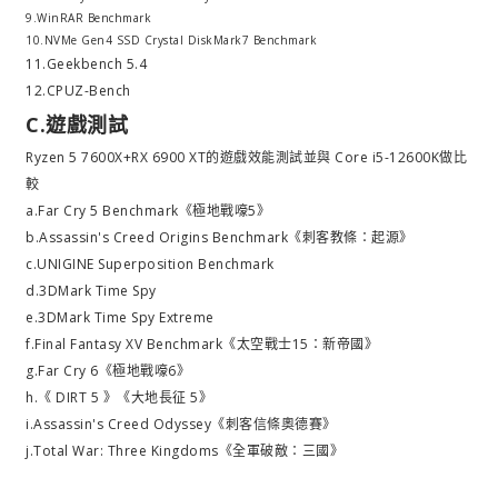
9.WinRAR Benchmark
10.NVMe Gen4 SSD Crystal DiskMark7 Benchmark
11.Geekbench 5.4
12.CPUZ-Bench
C.遊戲測試
Ryzen 5 7600X+RX 6900 XT的遊戲效能測試並與 Core i5-12600K做比
較
a.Far Cry 5 Benchmark《極地戰嚎5》
b.Assassin's Creed Origins Benchmark《刺客教條：起源》
c.UNIGINE Superposition Benchmark
d.3DMark Time Spy
e.3DMark Time Spy Extreme
f.Final Fantasy XV Benchmark《太空戰士15：新帝國》
g.Far Cry 6《極地戰嚎6》
h.《 DIRT 5 》《大地長征 5》
i.Assassin's Creed Odyssey《刺客信條奧德賽》
j.Total War: Three Kingdoms《全軍破敵：三國》