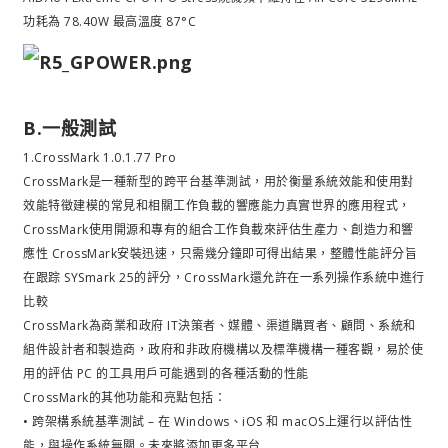
功耗為 78.40W 最高溫度 87°C
B.一般測試
1.CrossMark 1.0.1.77 Pro
CrossMark是一種新型的跨平台基準測試，用於衡量系統效能和使用對
效能特徵建模的常見和相關工作負載的響應能力真實世界的應用程式，
CrossMark使用開源和專有的組合工作負載來評估生產力、創造力和響
應性 CrossMark安裝迅速，只需幾分鐘即可得出結果，整體性能評分旨
在跟踪 SYSmark 25的評分，CrossMark還允許在一系列操作系統中進行
比較
CrossMark為商業和政府 IT決策者、媒體、渠道購買者、顧問、系統和
組件設計者和製造商，政府和非政府機構以及標準機構一種客觀，易於使
用的評估 PC 的工具用戶可能遇到的各種活動的性能
CrossMark的其他功能和亮點包括：
• 跨架構系統基準測試 – 在 Windows、iOS 和 macOS上運行以評估性
能，與操作系統無關。未來將添加更多平台