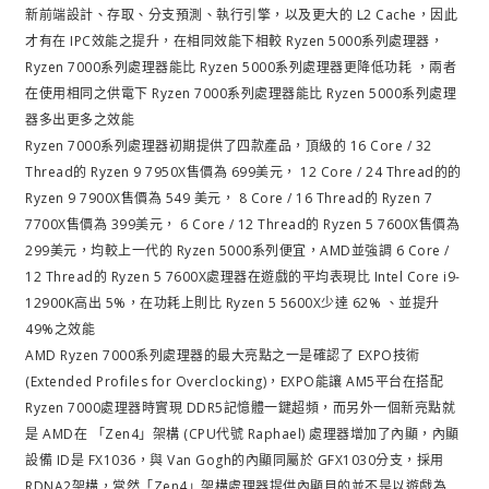
新前端設計、存取、分支預測、執行引擎，以及更大的 L2 Cache，因此
才有在 IPC效能之提升，在相同效能下相較 Ryzen 5000系列處理器，
Ryzen 7000系列處理器能比 Ryzen 5000系列處理器更降低功耗 ，兩者
在使用相同之供電下 Ryzen 7000系列處理器能比 Ryzen 5000系列處理
器多出更多之效能
Ryzen 7000系列處理器初期提供了四款產品，頂級的 16 Core / 32
Thread的 Ryzen 9 7950X售價為 699美元， 12 Core / 24 Thread的的
Ryzen 9 7900X售價為 549 美元， 8 Core / 16 Thread的 Ryzen 7
7700X售價為 399美元， 6 Core / 12 Thread的 Ryzen 5 7600X售價為
299美元，均較上一代的 Ryzen 5000系列便宜，AMD並強調 6 Core /
12 Thread的 Ryzen 5 7600X處理器在遊戲的平均表現比 Intel Core i9-
12900K高出 5%，在功耗上則比 Ryzen 5 5600X少達 62% 、並提升
49%之效能
AMD Ryzen 7000系列處理器的最大亮點之一是確認了 EXPO技術
(Extended Profiles for Overclocking)，EXPO能讓 AM5平台在搭配
Ryzen 7000處理器時實現 DDR5記憶體一鍵超頻，而另外一個新亮點就
是 AMD在 「Zen4」架構 (CPU代號 Raphael) 處理器增加了內顯，內顯
設備 ID是 FX1036，與 Van Gogh的內顯同屬於 GFX1030分支，採用
RDNA2架構，當然「Zen4」架構處理器提供內顯目的並不是以遊戲為