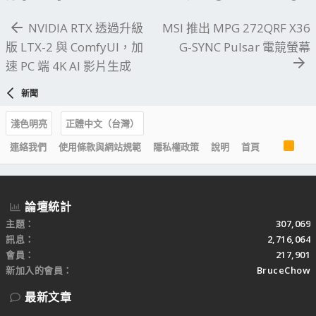
NVIDIA RTX 透過升級
MSI 推出 MPG 272QRF X36
版 LTX-2 與 ComfyUI，加
G-SYNC Pulsar 電競螢幕
速 PC 端 4K AI 影片生成
新聞
淺色明亮
正體中文（台灣）
R
連絡我們
使用條款與網站規範
隱私權政策
說明
首頁
S
S
論壇統計
主題
307,069
訊息
2,716,064
會員
217,901
新加入的會員
BruceChow
最新文章