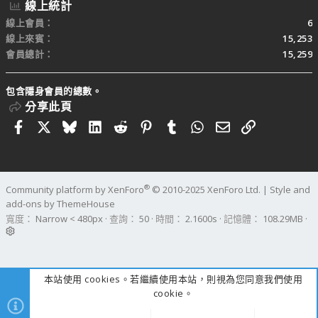
線上統計
線上會員
6
線上來賓
15,253
會員總計
15,259
包含隱身會員的總數。
分享此頁
Facebook
X
Bluesky
LinkedIn
Reddit
Pinterest
Tumblr
WhatsApp
電子郵件
連結
®
Community platform by XenForo
© 2010-2025 XenForo Ltd.
|
Style and
add-ons by ThemeHouse
寬度
查詢
50
時間
2.1600s
記憶體
108.29MB
本站使用 cookies。若繼續使用本站，則視為您同意我們使用
cookie。