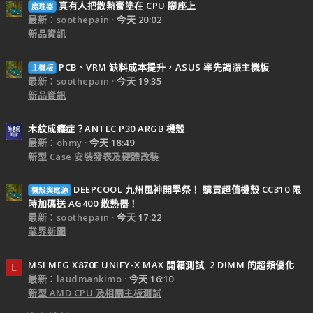
真有人把散熱膏塗在 CPU 腳座上
處理器
最新：soothepain
今天 20:02
新品資訊
PCB、VRM 缺料成本提升，ASUS 率先調漲主機板
主機板
最新：soothepain
今天 19:35
新品資訊
木紋成癮症？ANTEC P30 ARGB 機殼
最新：ohmy
今天 18:49
新型 Case 安裝發表及硬體改裝
DEEPCOOL 九州風神開學祭！ 購買超值機殼 CC310 限
機殼與電源
時加碼送 AG400 散熱器！
最新：soothepain
今天 17:22
業界新聞
MSI MEG X870E UNIFY-X MAX 開箱測試, 2 DIMM 的超頻優化
L
最新：laudmankimo
今天 16:10
新型 AMD CPU 及相關主板測試