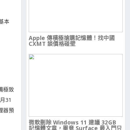
其基本
Apple 傳積極搶購記憶體！找中國
CXMT 談價格碰壁
具備極致
月31
處理器預
微軟刪除 Windows 11 建議 32GB
記憶體文章，畢竟 Surface 最入門只