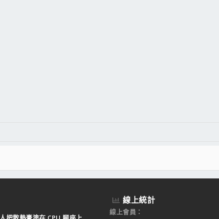
線上統計
線上會員
人把散熱膏塗在 CPU 腳座上