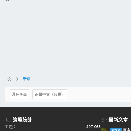
新訊
淺色明亮
正體中文（台灣）
論壇統計
最新文章
主題
307,065
真有
處理器