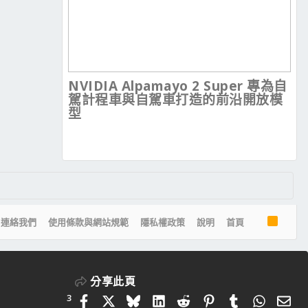
NVIDIA Alpamayo 2 Super 專為自
駕計程車與自駕車打造的前沿開放模
型
R
連絡我們
使用條款與網站規範
隱私權政策
說明
首頁
S
S
分享此頁
3
Facebook
X
Bluesky
LinkedIn
Reddit
Pinterest
Tumblr
Whats
電