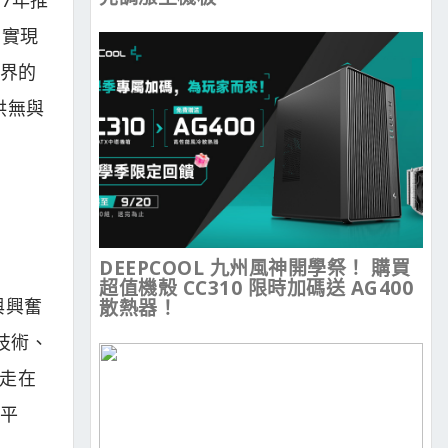
，實現
業界的
提供無與
DEEPCOOL 九州風神開學祭！ 購買
超值機殼 CC310 限時加碼送 AG400
與興奮
散熱器！
技術、
D走在
平