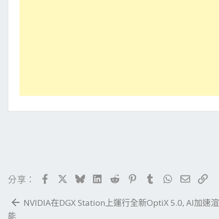
Facebook
X
Bluesky
LinkedIn
Reddit
Pinterest
Tumblr
WhatsApp
電子郵
連
分享：
NVIDIA在DGX Station上運行全新OptiX 5.0, AI加
能