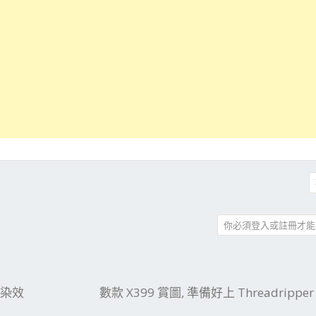
你必須登入或註冊才能
件
結
速渲染效
數款 X399 賞圖, 準備好上 Threadripper