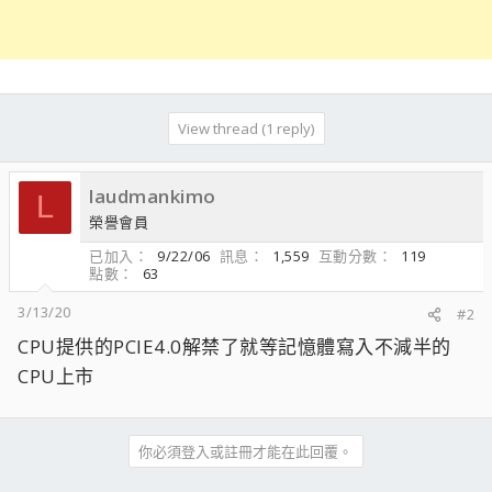
View thread (1 reply)
laudmankimo
L
榮譽會員
已加入
9/22/06
訊息
1,559
互動分數
119
點數
63
3/13/20
#2
CPU提供的PCIE4.0解禁了就等記憶體寫入不減半的
CPU上市
你必須登入或註冊才能在此回覆。