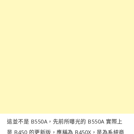
這並不是 B550A，先前所曝光的 B550A 實際上
是 B450 的更新版，應稱為 B450X，是為系統商