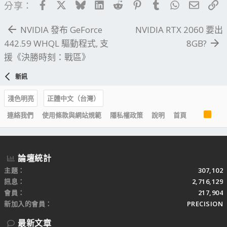
Facebook
X
Bluesky
LinkedIn
Reddit
Pinterest
Tumblr
WhatsApp
電子郵
連
分享：
NVIDIA 發布 GeForce
NVIDIA RTX 2060 要出
442.59 WHQL 驅動程式, 支
8GB?
援《決勝時刻：戰區》
新訊
淺色明亮
正體中文（台灣）
R
連絡我們
使用條款與網站規範
隱私權政策
說明
首頁
S
S
論壇統計
主題
307,102
訊息
2,716,129
會員
217,904
新加入的會員
PRECISION
最新文章