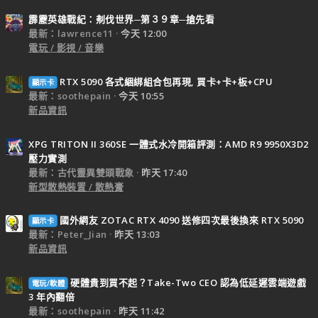
霹靂英雄戰紀：刜伐世界─第３９章─搶先看
最新：lawrence11
今天 12:00
電玩 / 影視 / 音樂
RTX 5090 各式綑綁組合包再現, 買卡+卡+板+CPU
顯示卡
最新：soothepain
今天 10:55
新品資訊
XPG TRITON II 360SE 一體式水冷開箱評測：AMD R9 9950X3D2
壓力實測
最新：古代靈異雙頭戰象
昨天 17:40
新型散熱裝置 / 散熱膏
國外網友 ZOTAC RTX 4090 送修四次最後換來 RTX 5090
顯示卡
最新：Peter_Jian
昨天 13:03
新品資訊
硬體貴到買不起？Take-Two CEO 認為低延遲雲端遊戲
電玩/軟體
3 年內翻倍
最新：soothepain
昨天 11:42