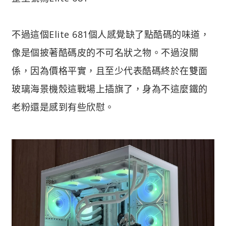
不過這個Elite 681個人感覺缺了點酷碼的味道，
像是個披著酷碼皮的不可名狀之物。不過沒關
係，因為價格平實，且至少代表酷碼終於在雙面
玻璃海景機殼這戰場上插旗了，身為不這麼鐵的
老粉還是感到有些欣慰。