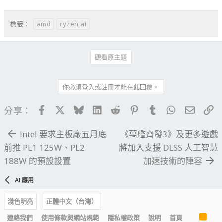
amd
ryzen ai
標籤：
觀看原主題
你必須登入或註冊才能在此回覆。
Facebook
X
Bluesky
LinkedIn
Reddit
Pinterest
Tumblr
WhatsApp
電子郵
連
分享：
Intel 要求主板廠五月底
《萬艦齊發3》及更多遊戲
前推 PL1 125W、PL2
將加入支援 DLSS 人工智慧
188W 的預設設置
加速技術的陣容
AI 應用
淺色明亮
正體中文（台灣）
R
連絡我們
使用條款與網站規範
隱私權政策
說明
首頁