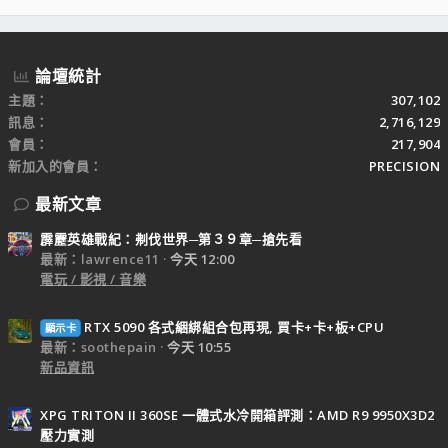
S
S
論壇統計
主題
307,102
訊息
2,716,129
會員
217,904
新加入的會員
PRECISION
最新文章
霹靂英雄戰紀：刜伐世界─第３９章─搶先看
最新：lawrence11
今天 12:00
電玩 / 影視 / 音樂
RTX 5090 各式綑綁組合包再現, 買卡+卡+板+CPU
顯示卡
最新：soothepain
今天 10:55
新品資訊
XPG TRITON II 360SE 一體式水冷開箱評測：AMD R9 9950X3D2
壓力實測