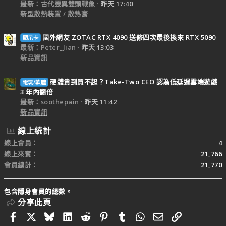
最新：古代靈異雙頭戰象
昨天 17:40
新型散熱裝置 / 散熱膏
國外網友 ZOTAC RTX 4090 送修四次最後換來 RTX 5090
顯示卡
最新：Peter_Jian
昨天 13:03
新品資訊
硬體貴到買不起？Take-Two CEO 認為低延遲雲端遊戲
電玩/軟體
3 年內翻倍
最新：soothepain
昨天 11:42
新品資訊
線上統計
線上會員
4
線上來賓
21,766
會員總計
21,770
包含隱身會員的總數。
分享此頁
Facebook
X
Bluesky
LinkedIn
Reddit
Pinterest
Tumblr
WhatsApp
電子郵件
連結