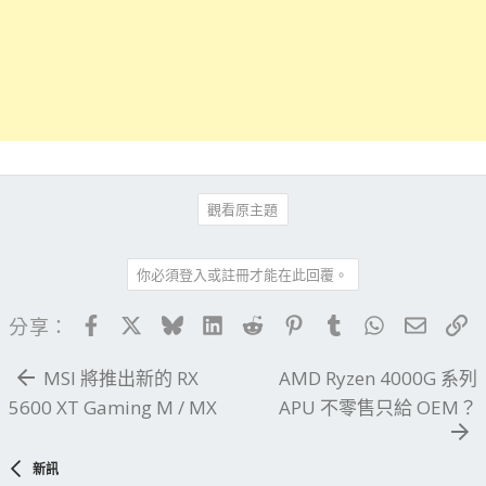
觀看原主題
你必須登入或註冊才能在此回覆。
Facebook
X
Bluesky
LinkedIn
Reddit
Pinterest
Tumblr
WhatsApp
電子郵
連
分享：
MSI 將推出新的 RX
AMD Ryzen 4000G 系列
5600 XT Gaming M / MX
APU 不零售只給 OEM？
新訊