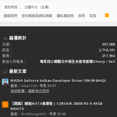
淺色明亮
正體中文（台灣）
R
連絡我們
使用條款與網站規範
隱私權政策
說明
首頁
S
S
論壇統計
主題
307,088
訊息
2,716,101
會員
217,902
新加入的會員
喝茶找小錦鯉北中南全台皆有服務Gleezy：tw3
最新文章
NVIDIA GeForce Vulkan Developer Driver 596.99 WHQL
最新：mhp1120
今天 21:57
測試軟體、驅動程式提供
【開箱】賊船MATX海景殼 | CORSAIR 2800X RS-R ARGB
R
WEHITE
最新：RickWang0412
今天 21:35