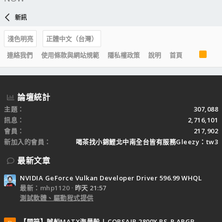
新訊
淺色明亮
正體中文（台灣）
R
連絡我們
使用條款與網站規範
隱私權政策
說明
首頁
S
S
論壇統計
主題
307,088
訊息
2,716,101
會員
217,902
新加入的會員
喝茶找小錦鯉北中南全台皆有服務Gleezy：tw3
最新文章
NVIDIA GeForce Vulkan Developer Driver 596.99 WHQL
最新：mhp1120
昨天 21:57
測試軟體、驅動程式提供
【開箱】賊船MATX海景殼 | CORSAIR 2800X RS-R ARGB