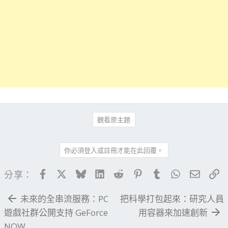
觀看原主題
你必須登入或註冊才能在此回覆。
Facebook
X
Bluesky
LinkedIn
Reddit
Pinterest
Tumblr
WhatsApp
電子郵
連
分享：
未來的全串流服務：PC
把科學打包起來：研究人員
遊戲社群公開支持 GeForce
用容器來加速創新
NOW