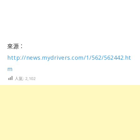
來源：
http://news.mydrivers.com/1/562/562442.ht
m
人氣:
2,102