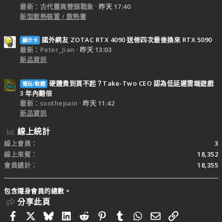
最新：古代靈異雙頭戰象
昨天 17:40
新型散熱裝置 / 散熱膏
國外網友 ZOTAC RTX 4090 送修四次最後換來 RTX 5090
顯示卡
最新：Peter_Jian
昨天 13:03
新品資訊
硬體貴到買不起？Take-Two CEO 認為低延遲雲端遊戲
電玩/軟體
3 年內翻倍
最新：soothepain
昨天 11:42
新品資訊
線上統計
線上會員
3
線上來賓
18,352
會員總計
18,355
包含隱身會員的總數。
分享此頁
Facebook
X
Bluesky
LinkedIn
Reddit
Pinterest
Tumblr
WhatsApp
電子郵件
連結