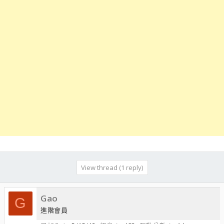
View thread (1 reply)
Gao
G
進階會員