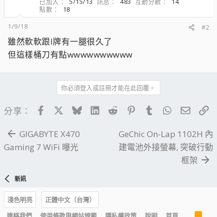
已加入
5/15/13
訊息
483
互動分數
14
點數
18
1/9/18
#2
雖然軟軟跟I牌有一腿很久了
但這樣桶刀有點wwwwwwwwww
你必須登入或註冊才能在此回覆。
Facebook
X
Bluesky
LinkedIn
Reddit
Pinterest
Tumblr
WhatsApp
電子郵
連
分享：
GIGABYTE X470
GeChic On-Lap 1102H 內
Gaming 7 WiFi 曝光
建電池外接螢幕, 突破行動
框架
新訊
淺色明亮
正體中文（台灣）
R
連絡我們
使用條款與網站規範
隱私權政策
說明
首頁