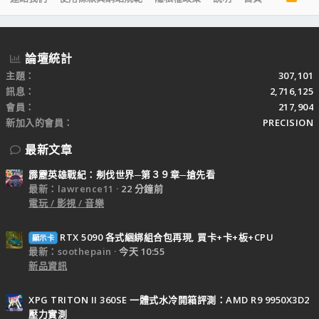
S
S
論壇統計
主題
307,101
訊息
2,716,125
會員
217,904
新加入的會員
PRECISION
最新文章
霹靂英雄戰紀：刜伐世界─第３９章─搶先看
最新：lawrence11
22 分鐘前
電玩 / 影視 / 音樂
RTX 5090 各式綑綁組合包再現, 買卡+卡+板+CPU
顯示卡
最新：soothepain
今天 10:55
新品資訊
XPG TRITON II 360SE 一體式水冷開箱評測：AMD R9 9950X3D2
壓力實測