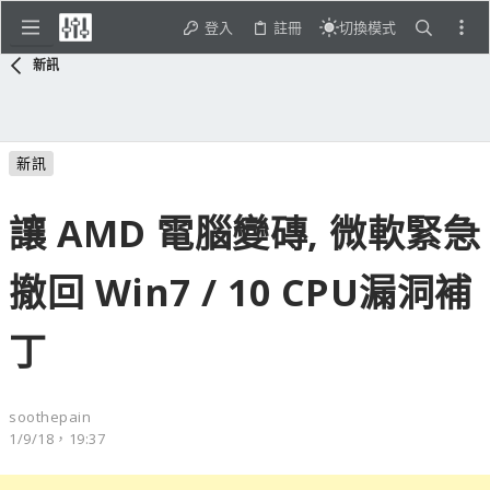
登入
註冊
切換模式
新訊
新訊
讓 AMD 電腦變磚, 微軟緊急
撤回 Win7 / 10 CPU漏洞補
丁
soothepain
1/9/18，19:37