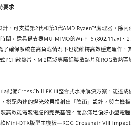
嚴苛要求
M4插槽設計，可支援第2代和第3代AMD Ryzen™處理器，除
，還具備支援MU-MIMO的Wi-Fi 6 (802.11ax)、2
。而為了確保系統在高負載情況下也能維持高效穩定運作，
PCH散熱片、M.2區域專屬鋁製散熱片和ROG散熱區
mula配備CrossChill EK III整合式水冷解決方案，能達
到極致，搭配內建的燈光效果投射出「降雨」設計，與主機
組裝高效能電競電腦的完美基礎。而為滿足偏好小型電腦
i-DTX版型主機板—ROG Crosshair VIII Impac