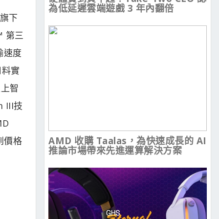
為低延遲雲端遊戲 3 年內翻倍
蓋旗下
n™ 第三
傳輸速度
用料實
以上智
II技
D
AMD 收購 Taalas，為快速成長的 AI
到價格
推論市場帶來先進運算解決方案