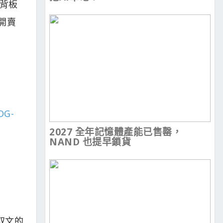
埠背板
開賣
OG-
2027 全年記憶體產能已售罄，
NAND 也提早鎖貨
電馭文的