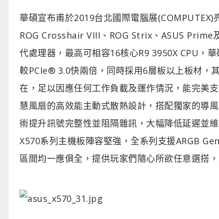
華碩宣布甫於2019台北國際電腦展(COMPUTEX
ROG Crosshair VIII、ROG Strix、ASUS
代處理器，最高可相容16核心R9 3950X CPU，
較PCIe® 3.0快兩倍，同時採用6層板以上板材
在，足以因應任何工作負載及運作情況，能完美支援R
慧風扇的高效能主動式散熱設計，搭配獨家的導風管設
術提升訊號完整性並阻隔雜訊，大幅降低延遲並維
X570系列主機板陣容堅強，全系列支援ARGB 
區間均一應俱全，提供玩家們隨心所欲任意選搭，