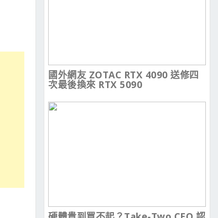
國外網友 ZOTAC RTX 4090 送修四
次最後換來 RTX 5090
硬體貴到買不起？Take-Two CEO 認