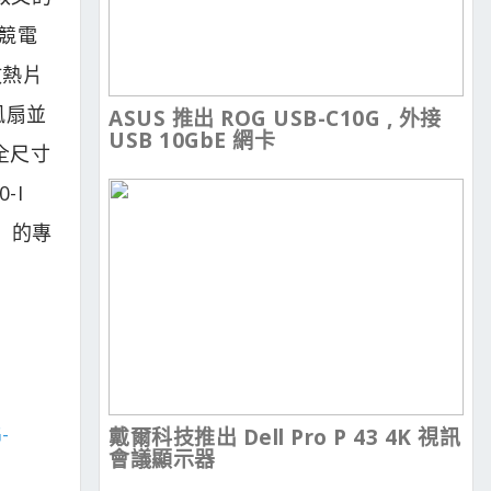
電競電
散熱片
風扇並
ASUS 推出 ROG USB-C10G , 外接
USB 10GbE 網卡
全尺寸
-I
」的專
-
戴爾科技推出 Dell Pro P 43 4K 視訊
會議顯示器