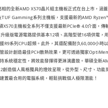
)亮相的全新AMD X570晶片組主機板正式在台上市，涵
 Prime及TUF Gamming系列主機板，支援最新的AMD Ryze
華碩X570主機板全系列不僅支援最新PCIe® 4.0介面，
，其升級版電源電路提供基本12項、高階型號16項供電，
9系列CPU超頻。此外，其還配備耐久60,000小時
計創造最佳PCH散熱效果，更可透過獨家OptiMem I
持系統穩定性，將效能發揮得更淋漓盡致。華碩全新AM
Gen2創造個人風格獨具的燈效呈現，從外型、尺寸、功能
建置最合用的電腦系統，輕鬆挑戰個人極限潛能！