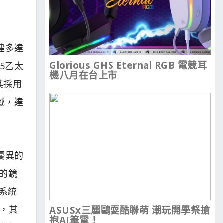
內建多達
Glorious GHS Eternal RGB 電競耳
.5乙太
機八月在台上市
其採用
域，達
成優異的
板的鏡
系統
t，其
ASUSx三麗鷗耍酷聯萌 潮玩開學祭搶
抱AI筆電！