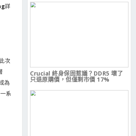
ng
詳
此次
層
Crucial 終身保固惹議？DDR5 壞了
只退原購價，但僅剩市價 17%
，成為
的一系