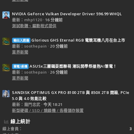
NVIDIA GeForce Vulkan Developer Driver 596.99 WHQL
最新：mhp1120
16 分鐘前
測試軟體、驅動程式提供
Glorious GHS Eternal RGB 電競耳機八月在台上市
輸出入週邊
最新：soothepain
20 分鐘前
業界新聞
ASUSx三麗鷗耍酷聯萌 潮玩開學祭搶抱AI筆電！
筆電/桌機
最新：soothepain
26 分鐘前
業界新聞
SANDISK OPTIMUS GX PRO 8100 2TB 與 850X 2TB 開箱, PCIe
5.0 與 4.0 效能比較
最新：龍門忠武
今天 18:21
新型硬碟 / SSD / 燒錄機 / 各種儲存裝置
線上統計
線上會員
3