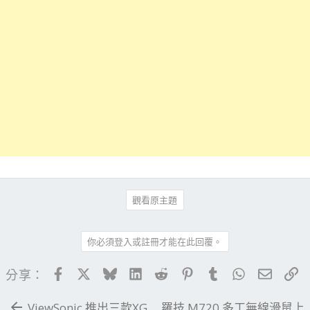
觀看原主題
你必須登入或註冊才能在此回覆。
Facebook
X
Bluesky
LinkedIn
Reddit
Pinterest
Tumblr
WhatsApp
電子郵
連
分享：
ViewSonic 推出三款XG
羅技 M720 多工無線滑鼠上