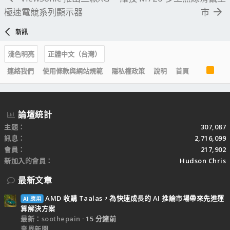
極速電競系列顯示器
市
新訊
淺色明亮
正體中文（台灣）
R
連絡我們
使用條款與網站規範
隱私權政策
說明
首頁
S
S
論壇統計
主題
307,087
訊息
2,716,099
會員
217,902
新加入的會員
Hudson Chris
最新文章
AMD 收購 Taalas，為快速成長的 AI 推論市場帶來先進運
AI 應用
算解決方案
最新：soothepain
15 分鐘前
業界新聞