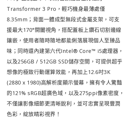
Transformer 3 Pro，輕巧機身最薄處僅
8.35mm；背面一體成型無段式金屬支架，可支
援最大170°開闔視角，搭配蓋板上鑽石切割邊線
鑲嵌，使用者隨時隨地都能俐落展現個人至臻品
味；同時還內建第六代Intel® Core™ i5處理器，
以及256GB / 512GB SSD儲存空間，可提供超乎
想像的極致行動運算效能，再加上12.6吋3K
(2880 x 1980)高解析度顯示螢幕，擁有令人驚豔
的121% sRGB超廣色域，以及275ppi像素密度，
不僅讓影像細節更清晰銳利，並可忠實呈現豐潤
色彩，綻放睛彩視界！