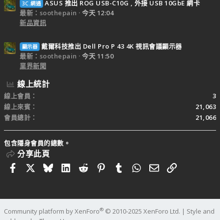
ASUS 推出 ROG USB-C10G , 外接 USB 10GbE 網卡
3C.網通
最新：soothepain
今天 12:04
新品資訊
戴爾科技推出 Dell Pro P 43 4K 視訊會議顯示器
顯示器
最新：soothepain
今天 11:50
業界新聞
線上統計
線上會員
3
線上來賓
21,063
會員總計
21,066
包含隱身會員的總數。
分享此頁
Facebook
X
Bluesky
LinkedIn
Reddit
Pinterest
Tumblr
WhatsApp
電子郵件
連結
®
Community platform by XenForo
© 2010-2025 XenForo Ltd.
|
Style and