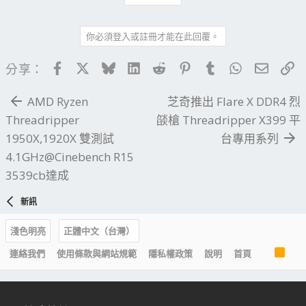
你必須登入或註冊才能在此回覆。
Facebook
X
Bluesky
LinkedIn
Reddit
Pinterest
Tumblr
WhatsApp
電子郵
連
分享：
AMD Ryzen
芝奇推出 Flare X DDR4 烈
Threadripper
燄槍 Threadripper X399 平
1950X,1920X 雙測試
台專用系列
4.1GHz@Cinebench R15
3539cb達成
新訊
淺色明亮
正體中文（台灣）
R
連絡我們
使用條款與網站規範
隱私權政策
說明
首頁
S
S