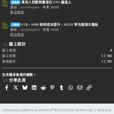
真有人把散熱膏塗在 CPU 腳座上
處理器
最新：soothepain
今天 20:02
新品資訊
PCB、VRM 缺料成本提升，ASUS 率先調漲主機板
主機板
最新：soothepain
今天 19:35
新品資訊
線上統計
線上會員
6
線上來賓
17,785
會員總計
17,791
包含隱身會員的總數。
分享此頁
Facebook
X
Bluesky
LinkedIn
Reddit
Pinterest
Tumblr
WhatsApp
電子郵件
連結
®
Community platform by XenForo
© 2010-2025 XenForo Ltd.
|
Style and