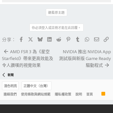
觀看原主題
你必須登入或註冊才能在此回覆。
Facebook
X
Bluesky
LinkedIn
Reddit
Pinterest
Tumblr
WhatsApp
電子郵
連
分享：
AMD FSR 3 為《星空
NVIDIA 推出 NVIDIA App
Starfield》帶來更高效能及
測試版與新版 Game Ready
令人讚嘆的視覺效果
驅動程式
新聞
淺色明亮
正體中文（台灣）
R
連絡我們
使用條款與網站規範
隱私權政策
說明
首頁
S
S