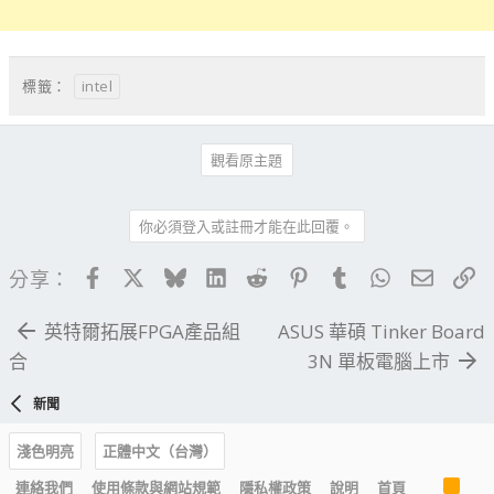
intel
標籤：
觀看原主題
你必須登入或註冊才能在此回覆。
Facebook
X
Bluesky
LinkedIn
Reddit
Pinterest
Tumblr
WhatsApp
電子郵
連
分享：
英特爾拓展FPGA產品組
ASUS 華碩 Tinker Board
合
3N 單板電腦上市
新聞
淺色明亮
正體中文（台灣）
R
連絡我們
使用條款與網站規範
隱私權政策
說明
首頁