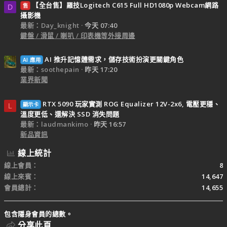
【全台售】羅技Logitech C615 Full HD1080p Webcam網路
售
D
攝影機
最新：Day_knight
今天 07:40
鍵盤 / 滑鼠 / 喇叭 / 印表機等外接周邊
AI 推升記憶體需求，儲存技術扮演更關鍵角色
AI 應用
最新：soothepain
昨天 17:20
業界新聞
RTX 5090 玩家實測 ROG Equalizer 12V-2x6, 電壓更穩、
顯示卡
L
溫度更低、還解決 SSD 消失問題
最新：laudmankimo
昨天 16:57
新品資訊
線上統計
線上會員
8
線上來賓
14,647
會員總計
14,655
包含隱身會員的總數。
分享此頁