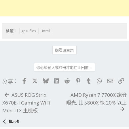
gpu flex
intel
標籤：
觀看原主題
你必須登入或註冊才能在此回覆。
Facebook
X
Bluesky
LinkedIn
Reddit
Pinterest
Tumblr
WhatsApp
電子郵
連
分享：
ASUS ROG Strix
AMD Ryzen 7 7700X 跑分
X670E-I Gaming WiFi
曝光, 比 5800X 快 20% 以上
Mini-ITX 主機板
顯示卡