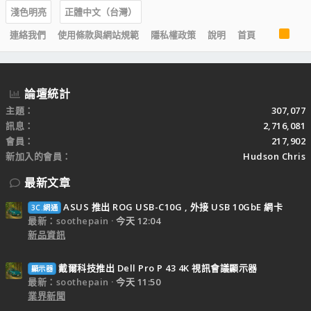
淺色明亮
正體中文（台灣）
R
連絡我們
使用條款與網站規範
隱私權政策
說明
首頁
S
S
論壇統計
主題
307,077
訊息
2,716,081
會員
217,902
新加入的會員
Hudson Chris
最新文章
ASUS 推出 ROG USB-C10G , 外接 USB 10GbE 網卡
3C.網通
最新：soothepain
今天 12:04
新品資訊
戴爾科技推出 Dell Pro P 43 4K 視訊會議顯示器
顯示器
最新：soothepain
今天 11:50
業界新聞