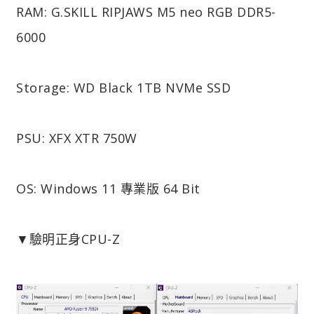
RAM: G.SKILL RIPJAWS M5 neo RGB DDR5-
6000
Storage: WD Black 1TB NVMe SSD
PSU: XFX XTR 750W
OS: Windows 11 專業版 64 Bit
▼驗明正身CPU-Z