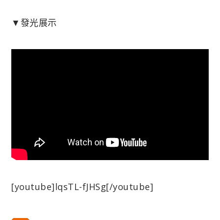
▼發光展示
[youtube]lqsTL-fJHSg[/youtube]