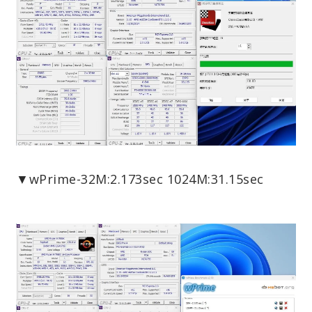
▼wPrime-32M:2.173sec 1024M:31.15sec