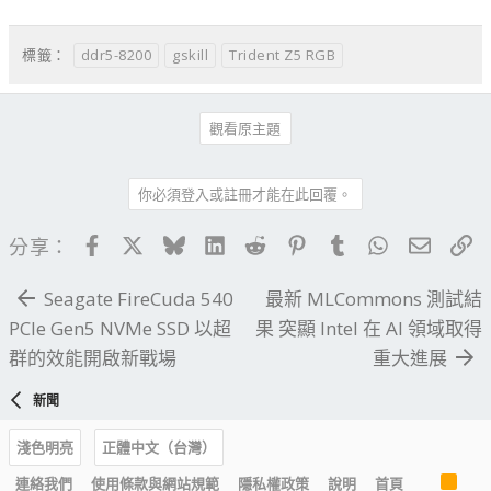
ddr5-8200
gskill
Trident Z5 RGB
標籤：
觀看原主題
你必須登入或註冊才能在此回覆。
Facebook
X
Bluesky
LinkedIn
Reddit
Pinterest
Tumblr
WhatsApp
電子郵
連
分享：
Seagate FireCuda 540
最新 MLCommons 測試結
PCIe Gen5 NVMe SSD 以超
果 突顯 Intel 在 AI 領域取得
群的效能開啟新戰場
重大進展
新聞
淺色明亮
正體中文（台灣）
R
連絡我們
使用條款與網站規範
隱私權政策
說明
首頁