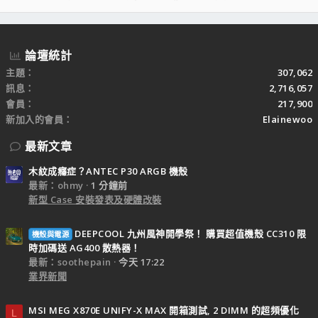
S
S
論壇統計
主題
307,062
訊息
2,716,057
會員
217,900
新加入的會員
Elainewoo
最新文章
木紋成癮症？ANTEC P30 ARGB 機殼
最新：ohmy
1 分鐘前
新型 Case 安裝發表及硬體改裝
DEEPCOOL 九州風神開學祭！ 購買超值機殼 CC310 限
機殼與電源
時加碼送 AG400 散熱器！
最新：soothepain
今天 17:22
業界新聞
MSI MEG X870E UNIFY-X MAX 開箱測試, 2 DIMM 的超頻優化
L