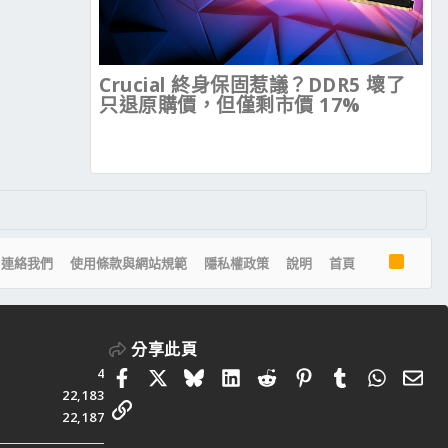
Crucial 終身保固惹議？DDR5 壞了
只退原購價，但僅剩市價 17%
R
連絡我們
使用條款與網站規範
隱私權政策
說明
首頁
S
S
分享此頁
4
Facebook
X
Bluesky
LinkedIn
Reddit
Pinterest
Tumblr
Whats
電
22,183
連結
22,187