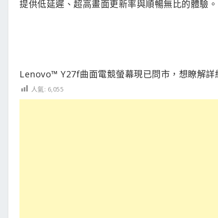
提供低延遲、超高畫面更新率與順暢無比的體驗。
Lenovo™ Y27f曲面電競螢幕現已問市，想瞭
人氣:
6,055