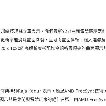
部總經理蘇立軍表示，我們最新Y27f曲面電競顯示器
44 Hz更新率能消除畫面撕裂，且可將畫面停頓、輸入遲滯
0 x 1080的高解析度搭配迄今規格最頂尖的曲面顯示
構師Raja Koduri表示，透過AMD FreeSync技
款顯示器是休閒與電競玩家的絕佳首選，由AMD FreeSy