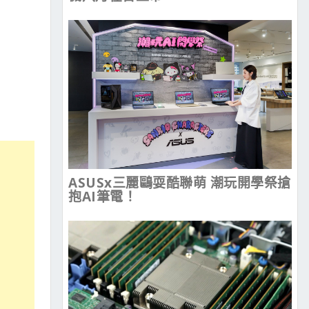
ASUSx三麗鷗耍酷聯萌 潮玩開學祭搶
抱AI筆電！