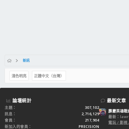
新訊
淺色明亮
正體中文（台灣）
論壇統計
最新文章
主題
307,102
霹靂英雄戰
訊息
2,716,129
最新：lawr
會員
217,904
電玩 / 影視 
新加入的會員
PRECISION