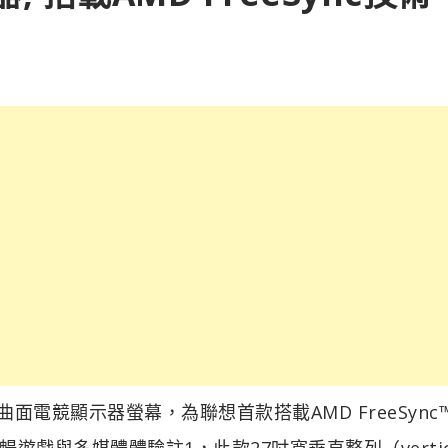
27f曲面電競顯示器螢幕，為聯想首款搭載AMD FreeSync
與多媒體體驗註1，此款27吋寬垂直整列（vertica