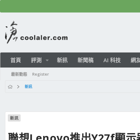
首頁
評測
新訊
新聞稿
AI 科技
網
最新動態
Register
新訊
新訊
聯想Lenovo推出Y27f顯示器