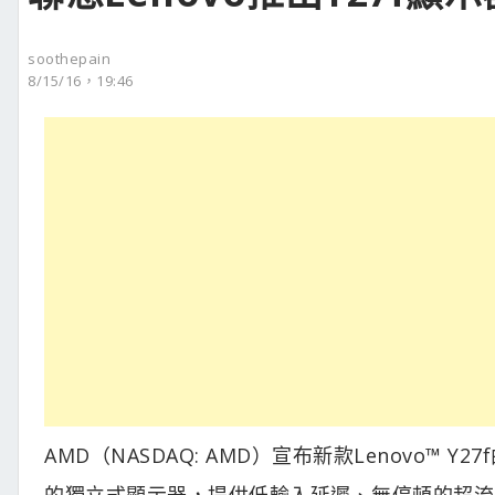
soothepain
8/15/16，19:46
AMD（NASDAQ: AMD）宣布新款Lenovo™ Y
的獨立式顯示器，提供低輸入延遲、無停頓的超流暢遊戲