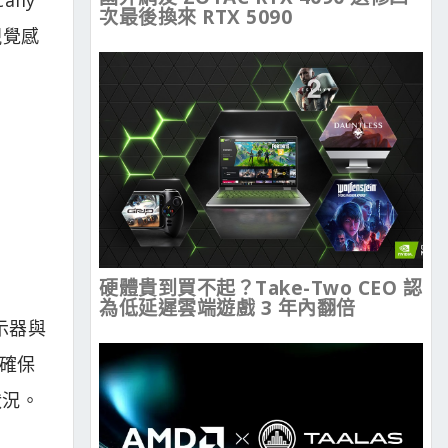
次最後換來 RTX 5090
視覺感
硬體貴到買不起？Take-Two CEO 認
為低延遲雲端遊戲 3 年內翻倍
顯示器與
，確保
狀況。