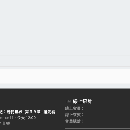
線上統計
線上會員
紀：刜伐世界─第３９章─搶先看
線上來賓
ence11
今天 12:00
會員總計
/ 音樂