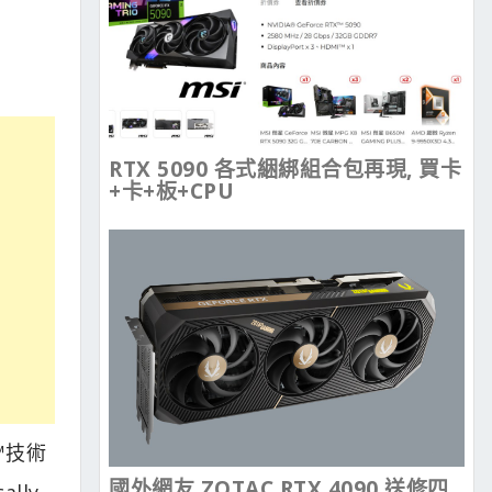
RTX 5090 各式綑綁組合包再現, 買卡
+卡+板+CPU
™技術
國外網友 ZOTAC RTX 4090 送修四
lly