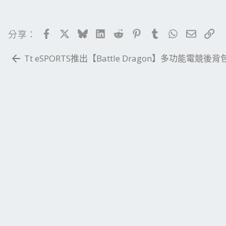
Facebook
X
Bluesky
LinkedIn
Reddit
Pinterest
Tumblr
WhatsApp
電子郵
連
分享：
Tt eSPORTS推出【Battle Dragon】多功能電競後背