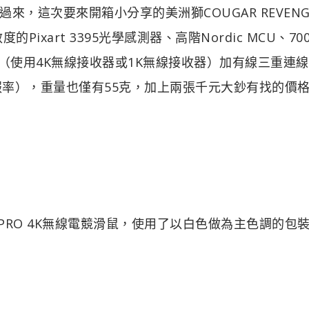
，這次要來開箱小分享的美洲獅COUGAR REVENG
的Pixart 3395光學感測器、高階Nordic MCU、70
（使用4K無線接收器或1K無線接收器）加有線三重連
回報率），重量也僅有55克，加上兩張千元大鈔有找的價
R PRO 4K無線電競滑鼠，使用了以白色做為主色調的包