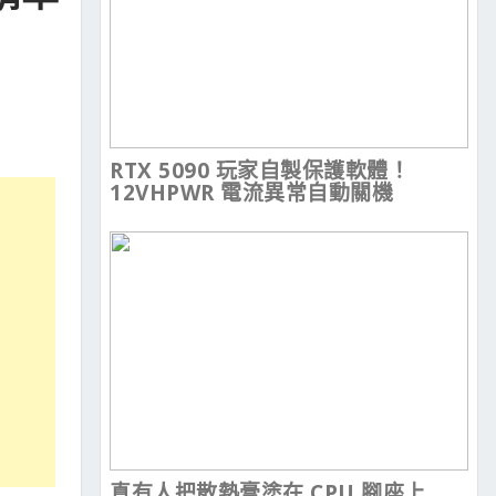
RTX 5090 玩家自製保護軟體！
12VHPWR 電流異常自動關機
真有人把散熱膏塗在 CPU 腳座上