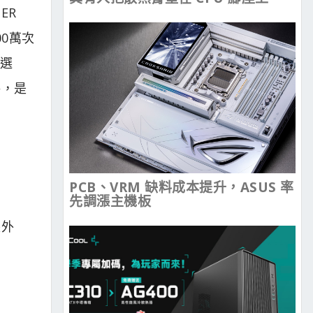
ER
00萬次
線選
格，是
PCB、VRM 缺料成本提升，ASUS 率
先調漲主機板
裝外