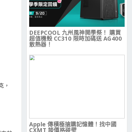
DEEPCOOL 九州風神開學祭！ 購買
超值機殼 CC310 限時加碼送 AG400
散熱器！
5克，
Apple 傳積極搶購記憶體！找中國
CXMT 談價格碰壁