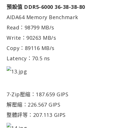
預設值 DDR5-6000 36-38-38-80
AIDA64 Memory Benchmark
Read：98799 MB/s
Write：90263 MB/s
Copy：89116 MB/s
Latency：70.5 ns
7-Zip
壓縮：187.659 GIPS
解壓縮：226.567 GIPS
整體評等：207.113 GIPS