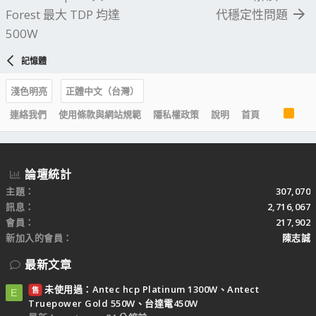
Forest 最大 TDP 均達
代穩定性問題
500W
記憶體
淺色明亮
正體中文（台灣）
R
連絡我們
使用條款與網站規範
隱私權政策
說明
首頁
S
S
論壇統計
主題
307,070
訊息
2,716,067
會員
217,902
新加入的會員
陳志誠
最新文章
未使用過：Antec hcp Platinum 1300W、Antect
售
E
Truepower Gold 550W、台達電450W