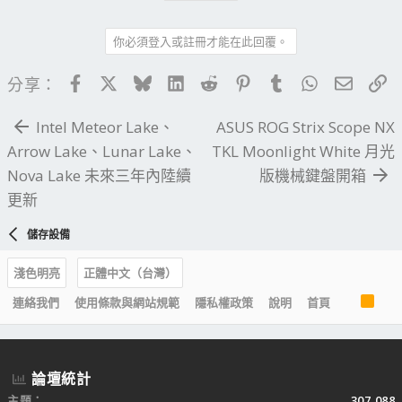
你必須登入或註冊才能在此回覆。
Facebook
X
Bluesky
LinkedIn
Reddit
Pinterest
Tumblr
WhatsApp
電子郵
連
分享：
Intel Meteor Lake、
ASUS ROG Strix Scope NX
Arrow Lake、Lunar Lake、
TKL Moonlight White 月光
Nova Lake 未來三年內陸續
版機械鍵盤開箱
更新
儲存設備
淺色明亮
正體中文（台灣）
R
連絡我們
使用條款與網站規範
隱私權政策
說明
首頁
S
S
論壇統計
主題
307,088