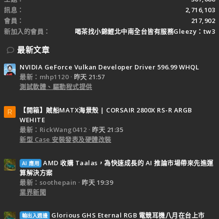
訊息
2,716,103
會員
217,902
新加入的會員
喝茶找小錦鯉北中南全台皆有服務Gleezy：tw3
最新文章
NVIDIA GeForce Vulkan Developer Driver 596.99 WHQL
最新：mhp1120
昨天 21:57
測試軟體、驅動程式提供
【開箱】賊船MATX海景殼 | CORSAIR 2800X RS-R ARGB
R
WEHITE
最新：RickWang0412
昨天 21:35
新型 Case 安裝發表及硬體改裝
AMD 收購 Taalas，為快速成長的 AI 推論市場帶來先進運
AI 應用
算解決方案
最新：soothepain
昨天 19:39
業界新聞
Glorious GHS Eternal RGB 電競耳機八月在台上市
輸出入週邊