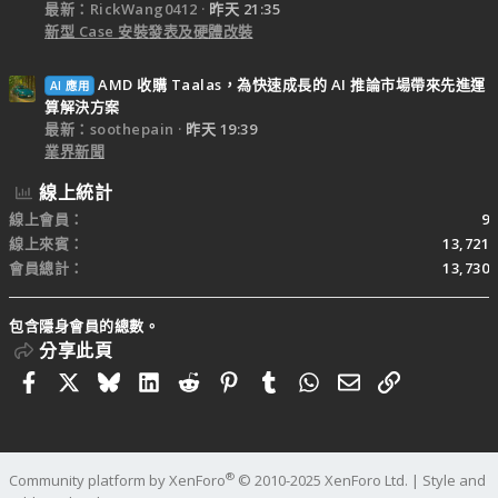
最新：RickWang0412
昨天 21:35
新型 Case 安裝發表及硬體改裝
AMD 收購 Taalas，為快速成長的 AI 推論市場帶來先進運
AI 應用
算解決方案
最新：soothepain
昨天 19:39
業界新聞
線上統計
線上會員
9
線上來賓
13,721
會員總計
13,730
包含隱身會員的總數。
分享此頁
Facebook
X
Bluesky
LinkedIn
Reddit
Pinterest
Tumblr
WhatsApp
電子郵件
連結
®
Community platform by XenForo
© 2010-2025 XenForo Ltd.
|
Style and