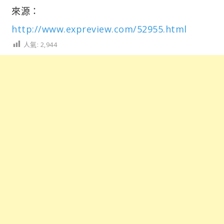
來源：
http://www.expreview.com/52955.html
人氣:
2,944