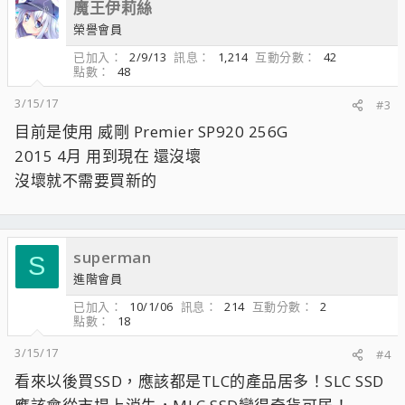
魔王伊莉絲
榮譽會員
已加入
2/9/13
訊息
1,214
互動分數
42
點數
48
3/15/17
#3
目前是使用 威剛 Premier SP920 256G
2015 4月 用到現在 還沒壞
沒壞就不需要買新的
superman
S
進階會員
已加入
10/1/06
訊息
214
互動分數
2
點數
18
3/15/17
#4
看來以後買SSD，應該都是TLC的產品居多！SLC SSD