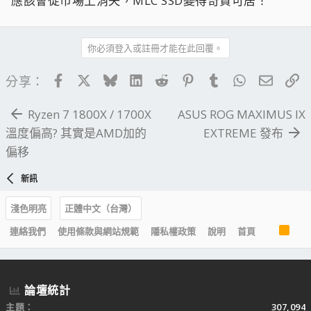
應該會從市場上消失，MLC SSD變得奇貨可居！
你必須登入或註冊才能在此回覆。
Facebook
X
Bluesky
LinkedIn
Reddit
Pinterest
Tumblr
WhatsApp
電子郵
連
分享：
Ryzen 7 1800X / 1700X
ASUS ROG MAXIMUS IX
溫度偏高? 其實是AMD加的
EXTREME 發布
偏移
新訊
淺色明亮
正體中文（台灣）
R
連絡我們
使用條款與網站規範
隱私權政策
說明
首頁
S
S
論壇統計
主題
307,094