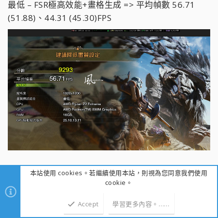
最低 –
FSR極高效能+畫格生成 => 平均幀數 56.71
(51.88)、44.31 (45.30)FPS
本站使用 cookies。若繼續使用本站，則視為您同意我們使用
Diablo IV 暗黑破壞神IV，品質設定為低、夜晚場景–
cookie。
Z2E開啟FSR 2與超高效能 => 104、83 FPS；
258V開啟XeSS與超高效能與畫格生成 => 145、118
Accept
學習更多內容。……
FPS；