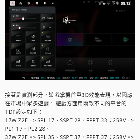
接著是實測部分，遊戲掌機首重3D效能表現，以因應
在市場中眾多遊戲。
遊戲方面用兩款不同的平台的
TDP設定如下：
17W Z2E => SPL 17、SSPT 28、FPPT 33；258V =>
PL1 17、PL2 28。
37W Z2E => SPL 35、SSPT 37、FPPT 37；258V =>