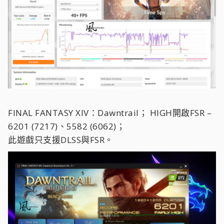
FINAL FANTASY XIV：Dawntrail；
HIGH開啟FSR –
6201 (7217)、5582 (6062)；
此遊戲只支援DLSS與FSR。