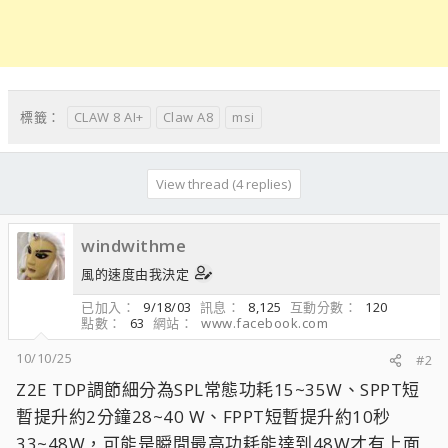
CLAW 8 AI+
Claw A8
msi
標籤：
View thread (4 replies)
windwithme
風的速度由我決定
已加入
9/18/03
訊息
8,125
互動分數
120
點數
63
網站
www.facebook.com
10/10/25
#2
Z2E TDP調節細分為SPL常態功耗15~35W、SPPT短
暫提升約2分鐘28~40 W、FPPT短暫提升約10秒
33~48W，可能是瞬間最高功耗能達到48W才有上面