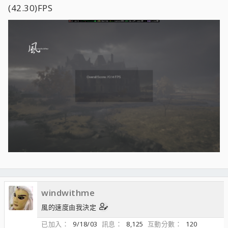
(42.30)FPS
windwithme
風的速度由我決定
已加入
9/18/03
訊息
8,125
互動分數
120