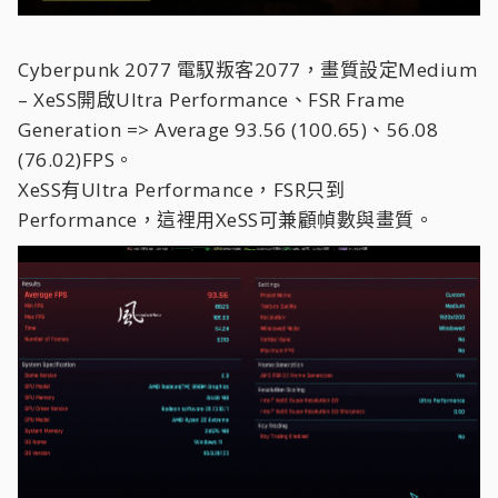
Cyberpunk 2077 電馭叛客2077，畫質設定Medium
–
XeSS開啟Ultra Performance、FSR Frame
Generation => Average 93.56 (100.65)、56.08
(76.02)FPS。
XeSS有Ultra Performance，FSR只到
Performance，這裡用XeSS可兼顧幀數與畫質。