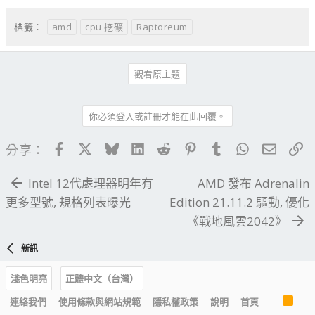
amd
cpu 挖礦
Raptoreum
標籤：
觀看原主題
你必須登入或註冊才能在此回覆。
Facebook
X
Bluesky
LinkedIn
Reddit
Pinterest
Tumblr
WhatsApp
電子郵
連
分享：
Intel 12代處理器明年有
AMD 發布 Adrenalin
更多型號, 規格列表曝光
Edition 21.11.2 驅動, 優化
《戰地風雲2042》
新訊
淺色明亮
正體中文（台灣）
R
連絡我們
使用條款與網站規範
隱私權政策
說明
首頁
S