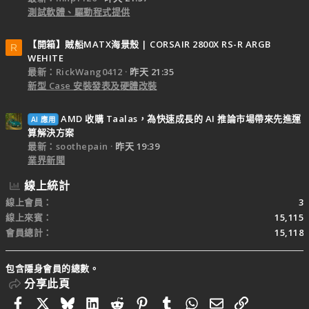
測試軟體、驅動程式提供
【開箱】賊船MATX海景殼 | CORSAIR 2800X RS-R ARGB
R
WEHITE
最新：RickWang0412
昨天 21:35
新型 Case 安裝發表及硬體改裝
AMD 收購 Taalas，為快速成長的 AI 推論市場帶來先進運
AI 應用
算解決方案
最新：soothepain
昨天 19:39
業界新聞
線上統計
線上會員
3
線上來賓
15,115
會員總計
15,118
包含隱身會員的總數。
分享此頁
Facebook
X
Bluesky
LinkedIn
Reddit
Pinterest
Tumblr
WhatsApp
電子郵件
連結