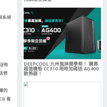
面與系統
DEEPCOOL 九州風神開學祭！ 購買
沒有
超值機殼 CC310 限時加碼送 AG400
送修
散熱器！
薄的
B 看