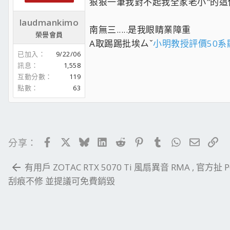
狠狠一筆我對不起我全家老小"的這
laudmankimo
南無三.....是我眼睛業障重
榮譽會員
A取踢踢批埃ㄙˇ
小明教授評價50系
已加入
9/22/06
訊息
1,558
互動分數
119
點數
63
Facebook
X
Bluesky
LinkedIn
Reddit
Pinterest
Tumblr
WhatsApp
電子郵
連
分享：
有用戶 ZOTAC RTX 5070 Ti 風扇異音 RMA , 官方扯 P
刮痕不修 並提議可免費銷毀