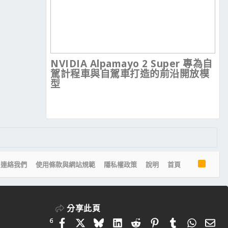
NVIDIA Alpamayo 2 Super 專為自
駕計程車與自駕車打造的前沿開放模
型
R
連絡我們
使用條款與網站規範
隱私權政策
說明
首頁
S
S
分享此頁
6
Facebook
X
Bluesky
LinkedIn
Reddit
Pinterest
Tumblr
Whats
電