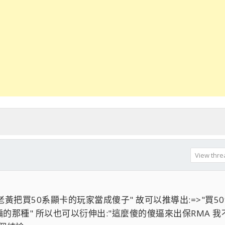
View threa
老黃把買50系顯卡的玩家當成傻子" 故可以推導出:=>"買50
那種" 所以也可以衍伸出:"這麼傻的傻逼來出保RMA 我