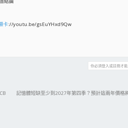
個結論
顯卡
://youtu.be/gsEuYHxd9Qw
你必須登入或註冊才能
件
結
CB
記憶體短缺至少到2027年第四季？預計這兩年價格