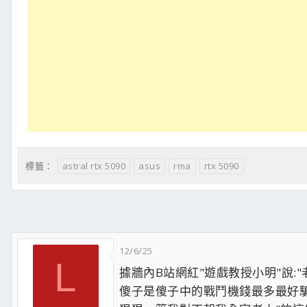
astral rtx 5090
asus
rma
rtx 5090
標籤：
12/6/25
L
據牆內B站網紅"遊戲教授小明"說:"
傻子是傻子中的戰鬥機錢最多最好騙的