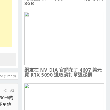
8GB
網友在 NVIDIA 官網花了 4607 美元
買 RTX 5090 遭取消訂單還漲價
d (1 reply)
#2
90卡的
不割他