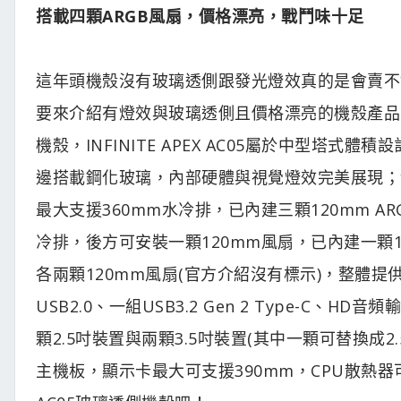
搭載四顆ARGB風扇，價格漂亮，戰鬥味十足
這年頭機殼沒有玻璃透側跟發光燈效真的是會賣不
要來介紹有燈效與玻璃透側且價格漂亮的機殼產品，由松聖M
機殼，INFINITE APEX AC05屬於中型
邊搭載鋼化玻璃，內部硬體與視覺燈效完美展現；
最大支援360mm水冷排，已內建三顆120mm A
冷排，後方可安裝一顆120mm風扇，已內建一顆1
各兩顆120mm風扇(官方介紹沒有標示)，整體提供
USB2.0、一組USB3.2 Gen 2 Type-
顆2.5吋裝置與兩顆3.5吋裝置(其中一顆可替換成
主機板，顯示卡最大可支援390mm，CPU散熱器可支援