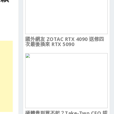
國外網友 ZOTAC RTX 4090 送修四
次最後換來 RTX 5090
硬體貴到買不起？Take-Two CEO 認