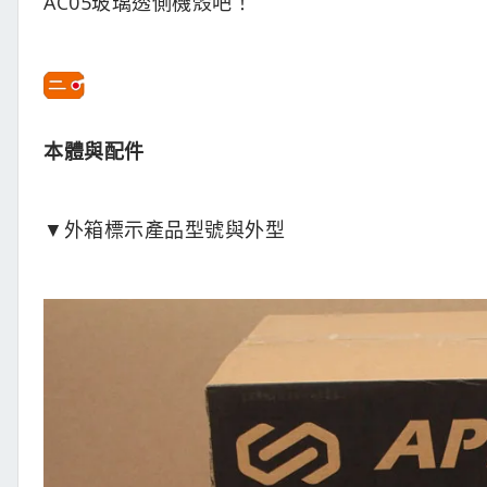
AC05玻璃透側機殼吧！
本體與配件
▼外箱標示產品型號與外型