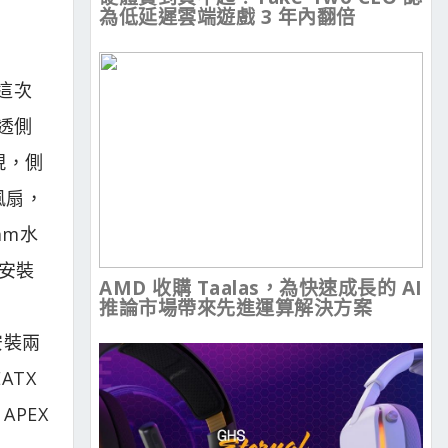
為低延遲雲端遊戲 3 年內翻倍
這次
璃透側
現，側
風扇，
mm水
再安裝
AMD 收購 Taalas，為快速成長的 AI
推論市場帶來先進運算解決方案
安裝兩
ATX
APEX