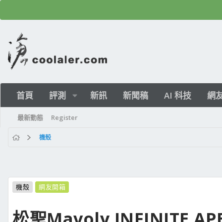
首頁
評測
新訊
新聞稿
AI 科技
網
最新動態
Register
機殼
機殼
網友開箱
松聖Mavoly INFINITE