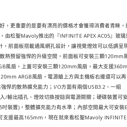
好，更重要的是要有漂亮的價格才會獲得消費者青睞，
avoly推出的『INFINITE APEX AC05』玻
塔式體積設計，前面板搭載通風網孔設計，讓視覺燈效可以低調呈
散熱預留強悍的升級空間，前面板可安裝三顆120mm
RGB風扇，上蓋可安裝三顆120mm風扇，最大支援360
20mm ARGB風扇，電源艙上方與主機板右邊還可以
強悍的散熱擴充能力；I/O方面有兩個USB3.2、一組
C、HD音頻輸入/輸出插孔、燈效切換按鈕與電源開關；硬碟裝置可
2.5吋裝置)，整體擴充能力有水準；內部空間最大可安裝E
最高165mm，現在就來看松聖Mavoly INFINITE 