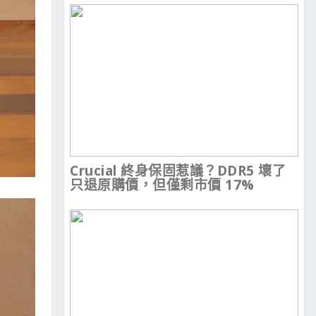
Crucial 終身保固惹議？DDR5 壞了
只退原購價，但僅剩市價 17%