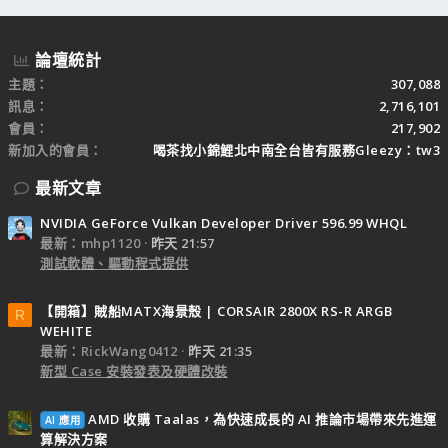
論壇統計
主題
307,088
訊息
2,716,101
會員
217,902
新加入的會員
喝茶找小錦鯉北中南全台皆有服務Gleezy：tw3
最新文章
NVIDIA GeForce Vulkan Developer Driver 596.99 WHQL
最新：mhp1120
昨天 21:57
測試軟體、驅動程式提供
【開箱】賊船MATX海景殼 | CORSAIR 2800X RS-R ARGB
R
WEHITE
最新：RickWang0412
昨天 21:35
新型 Case 安裝發表及硬體改裝
AMD 收購 Taalas，為快速成長的 AI 推論市場帶來先進運
AI 應用
算解決方案