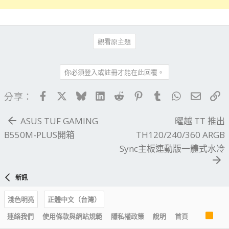
觀看原主題
你必須登入或註冊才能在此回覆。
Facebook
X
Bluesky
LinkedIn
Reddit
Pinterest
Tumblr
WhatsApp
電子郵
連
分享：
ASUS TUF GAMING
曜越 TT 推出
B550M-PLUS開箱
TH120/240/360 ARGB
Sync主板連動版一體式水冷
新訊
淺色明亮
正體中文（台灣）
R
連絡我們
使用條款與網站規範
隱私權政策
說明
首頁
S
S