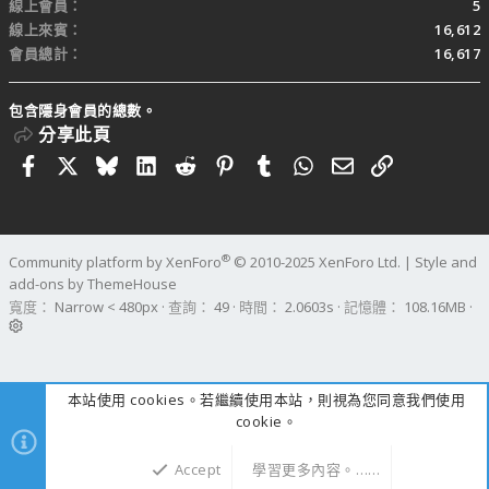
線上會員
5
線上來賓
16,612
會員總計
16,617
包含隱身會員的總數。
分享此頁
Facebook
X
Bluesky
LinkedIn
Reddit
Pinterest
Tumblr
WhatsApp
電子郵件
連結
®
Community platform by XenForo
© 2010-2025 XenForo Ltd.
|
Style and
add-ons by ThemeHouse
寬度
查詢
49
時間
2.0603s
記憶體
108.16MB
本站使用 cookies。若繼續使用本站，則視為您同意我們使用
cookie。
Accept
學習更多內容。……
上方
下方