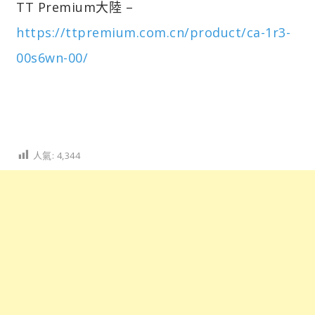
TT Premium大陸 –
https://ttpremium.com.cn/product/ca-1r3-
00s6wn-00/
人氣:
4,344