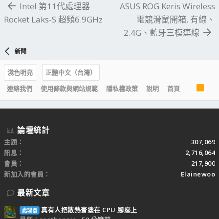
Intel 第11代處理器
ASUS ROG Keris Wireless
Rocket Laks-S 超頻6.9GHz
電競滑鼠開箱, 有線、
2.4G、藍牙三模連線
新聞
淺色明亮
正體中文（台灣）
R
連絡我們
使用條款與網站規範
隱私權政策
說明
首頁
S
S
論壇統計
主題
307,069
訊息
2,716,064
會員
217,900
新加入的會員
Elainewoo
最新文章
真有人把散熱膏塗在 CPU 腳座上
處理器