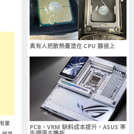
真有人把散熱膏塗在 CPU 腳座上
使用業
PCB、VRM 缺料成本提升，ASUS 率
先調漲主機板
、恆亮