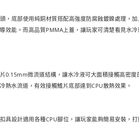
 CPU水冷頭，底部使用純銅材質搭配高強度防腐蝕鍍鎳處理，
導效能。而高品質PMMA上蓋，讓玩家可清楚看見水冷
頭採用細密鰭片0.15mm微流道結構，讓水冷液可大面積接觸高密
冷熱水流道，有效接觸鰭片底部達到CPU散熱效果。
高相容性通用扣具設計適用各種CPU腳位，讓玩家能夠簡易安裝，