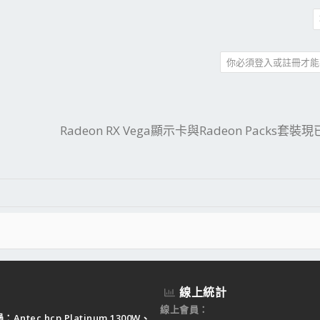
你必須登入或註冊才能
件
結
Radeon RX Vega顯示卡與Radeon Packs套裝
線上統計
線上會員
Antec hcp Platinum 1300W、