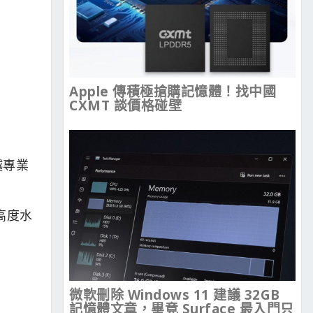
Apple 傳積極搶購記憶體！找中國
CXMT 談價格碰壁
越專業
及高度水
微軟刪除 Windows 11 建議 32GB
記憶體文章，畢竟 Surface 最入門只