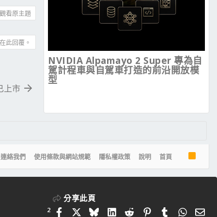
觀看原主題
在此回覆。
NVIDIA Alpamayo 2 Super 專為自
駕計程車與自駕車打造的前沿開放模
型
現已上市
R
連絡我們
使用條款與網站規範
隱私權政策
說明
首頁
S
S
分享此頁
2
Facebook
X
Bluesky
LinkedIn
Reddit
Pinterest
Tumblr
Whats
電