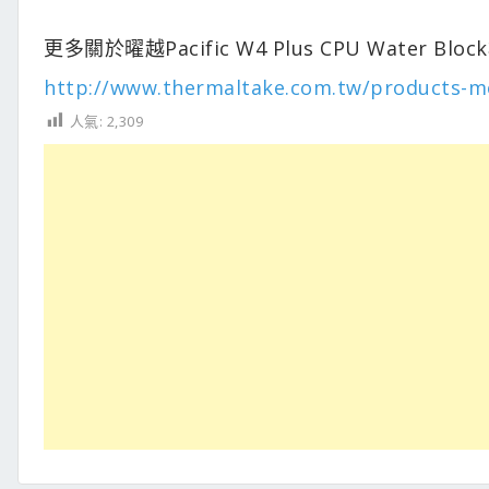
更多關於曜越Pacific W4 Plus CPU Water 
http://www.thermaltake.com.tw/products-m
人氣:
2,309