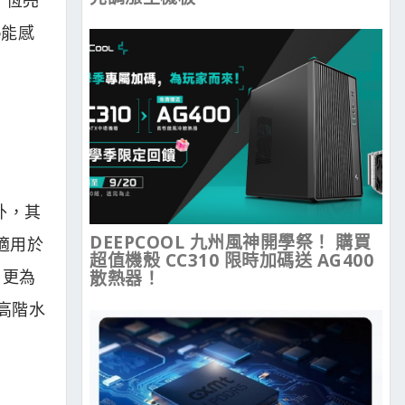
熱能感
外，其
DEEPCOOL 九州風神開學祭！ 購買
適用於
超值機殼 CC310 限時加碼送 AG400
，更為
散熱器！
灣高階水