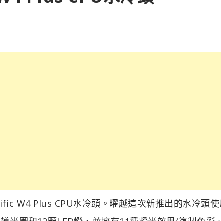
ic W4 Plus CPU水冷頭。曜越這次新推出的水冷頭
D導光圈和12顆LED燈，並擁有11種燈光效果(複製色彩