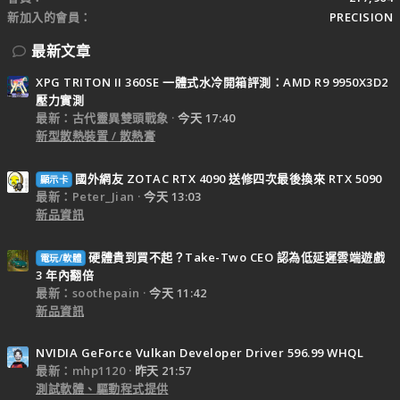
新加入的會員
PRECISION
最新文章
XPG TRITON II 360SE 一體式水冷開箱評測：AMD R9 9950X3D2
壓力實測
最新：古代靈異雙頭戰象
今天 17:40
新型散熱裝置 / 散熱膏
國外網友 ZOTAC RTX 4090 送修四次最後換來 RTX 5090
顯示卡
最新：Peter_Jian
今天 13:03
新品資訊
硬體貴到買不起？Take-Two CEO 認為低延遲雲端遊戲
電玩/軟體
3 年內翻倍
最新：soothepain
今天 11:42
新品資訊
NVIDIA GeForce Vulkan Developer Driver 596.99 WHQL
最新：mhp1120
昨天 21:57
測試軟體、驅動程式提供