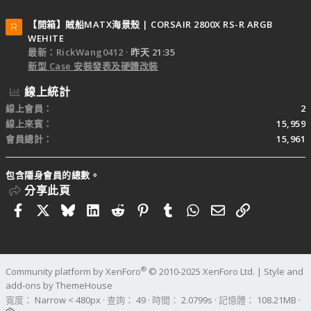
【開箱】賊船MATX海景殼 | CORSAIR 2800X RS-R ARGB
R
WEHITE
最新：RickWang0412
昨天 21:35
新型 Case 安裝發表及硬體改裝
線上統計
線上會員
2
線上來賓
15,959
會員總計
15,961
包含隱身會員的總數。
分享此頁
Facebook
X
Bluesky
LinkedIn
Reddit
Pinterest
Tumblr
WhatsApp
電子郵件
連結
®
Community platform by XenForo
© 2010-2025 XenForo Ltd.
|
Style and
add-ons by ThemeHouse
寬度
查詢
49
時間
2.0799s
記憶體
108.21MB