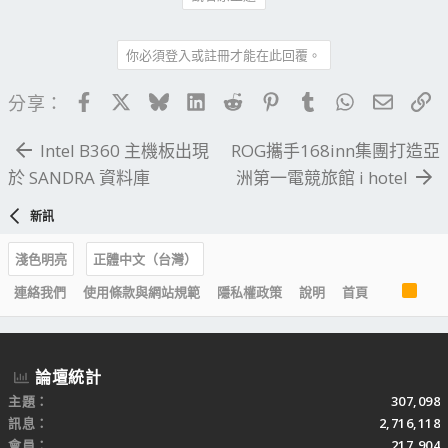
你必須登入或註冊才能在此回覆。
Facebook
X
Bluesky
LinkedIn
Reddit
Pinterest
Tumblr
WhatsApp
電子郵
連
分享：
Intel B360 主機板出現
ROG攜手168inn集團打造亞
於 SANDRA 資料庫
洲第一電競旅館 i hotel
新訊
淺色明亮
正體中文（台灣）
R
連絡我們
使用條款與網站規範
隱私權政策
說明
首頁
S
S
論壇統計
主題
307,098
訊息
2,716,118
會員
217,904