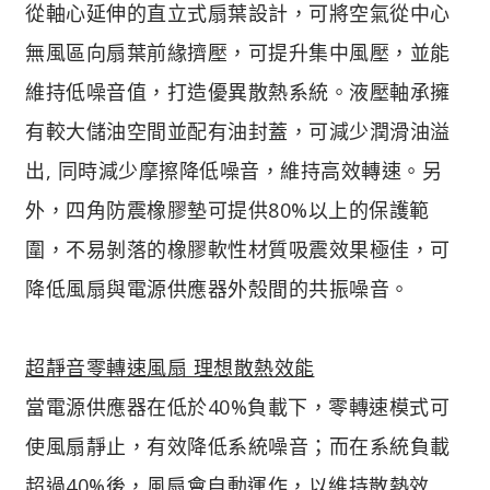
從軸心延伸的直立式扇葉設計，可將空氣從中心
無風區向扇葉前緣擠壓，可提升集中風壓，並能
維持低噪音值，打造優異散熱系統。液壓軸承擁
有較大儲油空間並配有油封蓋，可減少潤滑油溢
出, 同時減少摩擦降低噪音，維持高效轉速。另
外，四角防震橡膠墊可提供80%以上的保護範
圍，不易剝落的橡膠軟性材質吸震效果極佳，可
降低風扇與電源供應器外殼間的共振噪音。
超靜音零轉速風扇 理想散熱效能
當電源供應器在低於40%負載下，零轉速模式可
使風扇靜止，有效降低系統噪音；而在系統負載
超過40%後，風扇會自動運作，以維持散熱效